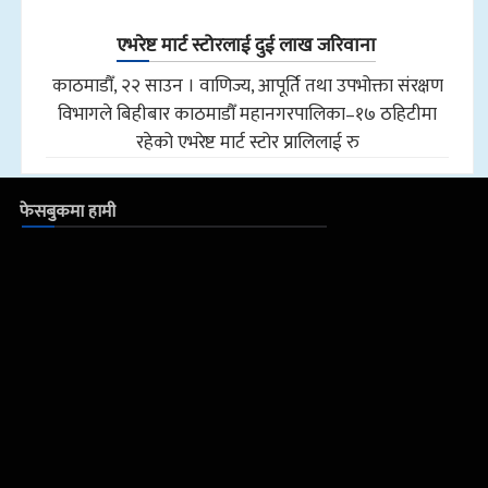
एभरेष्ट मार्ट स्टोरलाई दुई लाख जरिवाना
काठमाडौँ, २२ साउन । वाणिज्य, आपूर्ति तथा उपभोक्ता संरक्षण
विभागले बिहीबार काठमाडौँ महानगरपालिका–१७ ठहिटीमा
रहेको एभरेष्ट मार्ट स्टोर प्रालिलाई रु
फेसबुकमा हामी