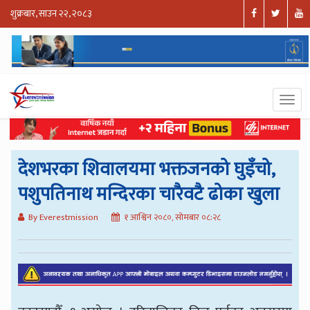
शुक्रबार, साउन २२, २०८३
देशभरका शिवालयमा भक्तजनको घुइँचो,
पशुपतिनाथ मन्दिरका चारैवटै ढोका खुला
By Everestmission
१ आश्विन २०८०, सोमबार ०८:२८