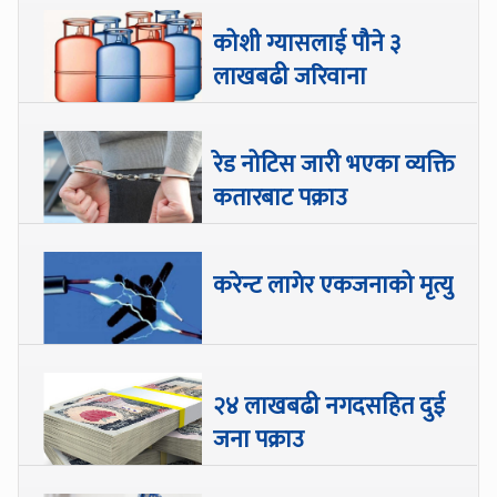
कोशी ग्यासलाई पौने ३
लाखबढी जरिवाना
रेड नोटिस जारी भएका व्यक्ति
कतारबाट पक्राउ
करेन्ट लागेर एकजनाको मृत्यु
२४ लाखबढी नगदसहित दुई
जना पक्राउ