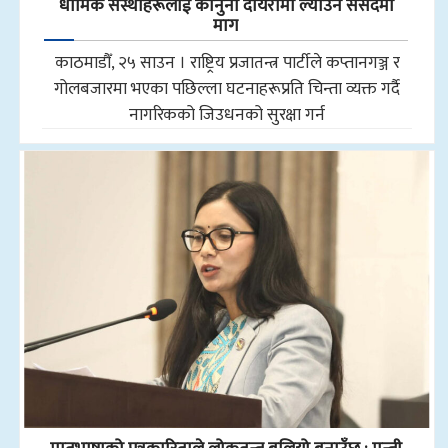
धार्मिक संस्थाहरूलाई कानुनी दायरामा ल्याउन संसदमा
माग
काठमाडौँ, २५ साउन । राष्ट्रिय प्रजातन्त्र पार्टीले कप्तानगञ्ज र
गोलबजारमा भएका पछिल्ला घटनाहरूप्रति चिन्ता व्यक्त गर्दै
नागरिकको जिउधनको सुरक्षा गर्न