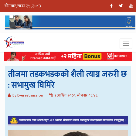
सोमवार, साउन २५, २०८३
तीजमा तडकभडकको शैली त्याग्न जरुरी छ
: सभामुख घिमिरे
By Everestmission
१ आश्विन २०८०, सोमबार ०६:४६