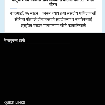
मातृभाषाको पत्रकारिताले लोकतन्त्र बलियो बनाउँछ : मन्त्री
गौतम
काठमाडौँ, २५ साउन । कानुन, न्याय तथा संसदीय मामिलामन्त्री
सोविता गौतमले लोकतन्त्रको सुदृढीकरण र नागरिकलाई
सुसूचित गराउन मातृभाषामा गरिने पत्रकारिताको
फेसबुकमा हामी
QUICK LINKS