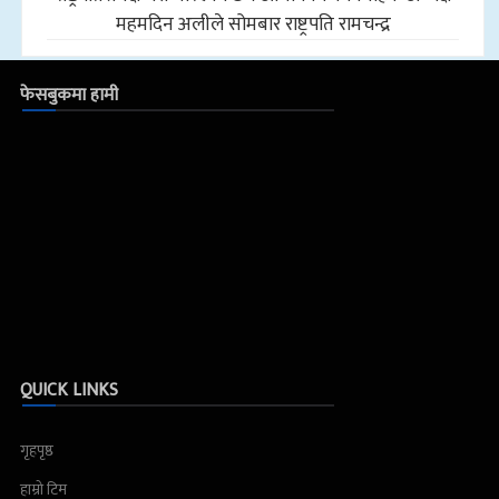
महमदिन अलीले सोमबार राष्ट्रपति रामचन्द्र
फेसबुकमा हामी
QUICK LINKS
गृहपृष्ठ
हाम्रो टिम