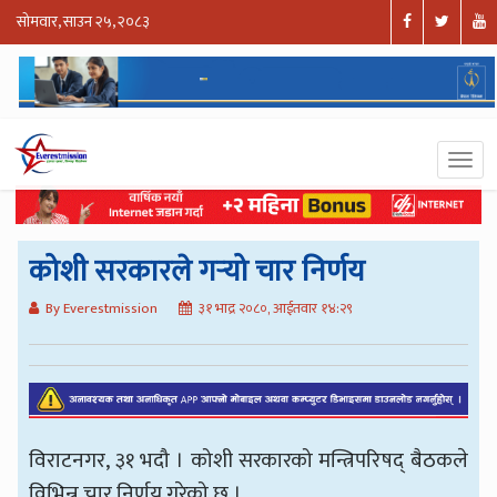
सोमवार, साउन २५, २०८३
कोशी सरकारले गर्‍यो चार निर्णय
By Everestmission
३१ भाद्र २०८०, आईतवार १४:२९
विराटनगर, ३१ भदौ । कोशी सरकारको मन्त्रिपरिषद् बैठकले
विभिन्न चार निर्णय गरेको छ ।