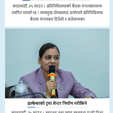
काठमाडौँ, २५ साउन । प्रतिनिधिसभाको बैठक मंगलबारसम्म
स्थगित भएको छ । सभामुख डोलप्रसाद अर्यालले प्रतिनिधिसभा
बैठक मंगलबार दिउँसो १ बजेसम्मका
ढल्केबरको ट्रमा सेन्टर निर्माण नरोकिने
काठमाडौँ, २५ साउन । स्वास्थ्य तथा खाद्य स्वच्छता मन्त्री निशा