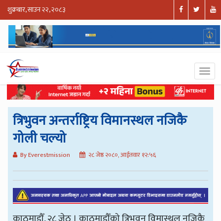
शुक्रबार, साउन २२, २०८३
त्रिभुवन अन्तर्राष्ट्रिय विमानस्थल नजिकै
गोली चल्यो
By Everestmission
२८ जेष्ठ २०८०, आईतवार १२:५६
काठमाडौँ, २८ जेठ । काठमाडौँको त्रिभुवन विमास्थल नजिकै