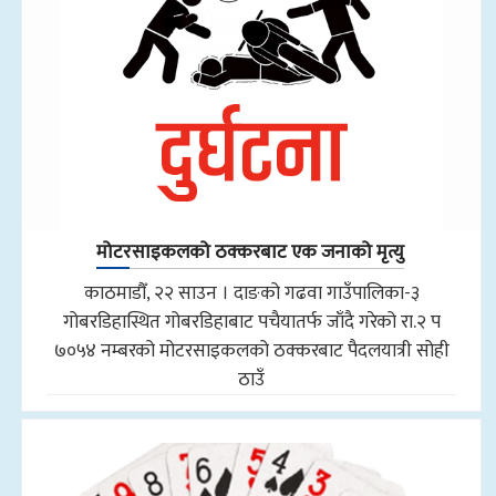
मोटरसाइकलको ठक्करबाट एक जनाको मृत्यु
काठमाडौँ, २२ साउन । दाङको गढवा गाउँपालिका-३
गोबरडिहास्थित गोबरडिहाबाट पचैयातर्फ जाँदै गरेको रा.२ प
७०५४ नम्बरको मोटरसाइकलको ठक्करबाट पैदलयात्री सोही
ठाउँ