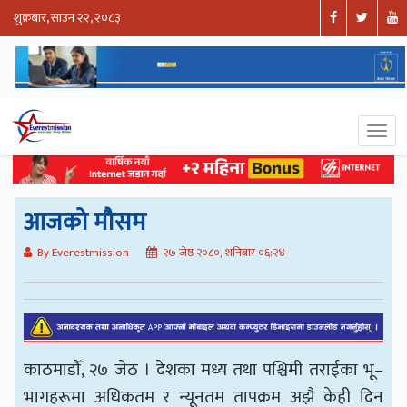
शुक्रबार, साउन २२, २०८३
आजको मौसम
By Everestmission
२७ जेष्ठ २०८०, शनिबार ०६:२४
काठमाडौँ, २७ जेठ । देशका मध्य तथा पश्चिमी तराईका भू–
भागहरूमा अधिकतम र न्यूनतम तापक्रम अझै केही दिन