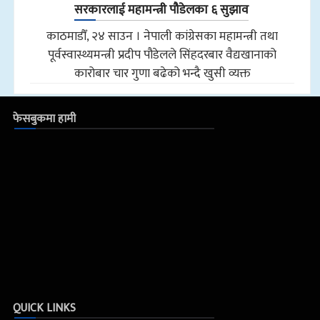
सरकारलाई महामन्त्री पौडेलका ६ सुझाव
काठमाडौँ, २४ साउन । नेपाली कांग्रेसका महामन्त्री तथा
पूर्वस्वास्थ्यमन्त्री प्रदीप पौडेलले सिंहदरबार वैद्यखानाको
कारोबार चार गुणा बढेको भन्दै खुसी व्यक्त
फेसबुकमा हामी
QUICK LINKS