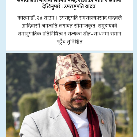
समावेशिता नारामा सीमित नभई राज्यका नीति र स्रोतमा
देखिनुपर्छ : उपराष्ट्रपति यादव
काठमाडौँ, २४ साउन । उपराष्ट्रपति रामसहायप्रसाद यादवले
आदिवासी जनजाति लगायत सीमान्तकृत समुदायको
समानुपातिक प्रतिनिधित्व र राज्यका स्रोत–साधनमा समान
पहुँच सुनिश्चित