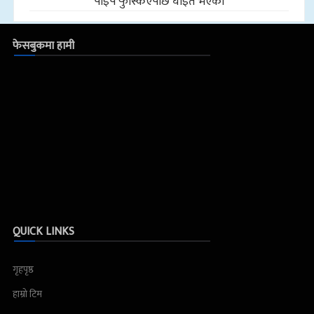
पाइप फुस्किएपछि घाइते भएकी
फेसबुकमा हामी
QUICK LINKS
गृहपृष्ठ
हाम्रो टिम