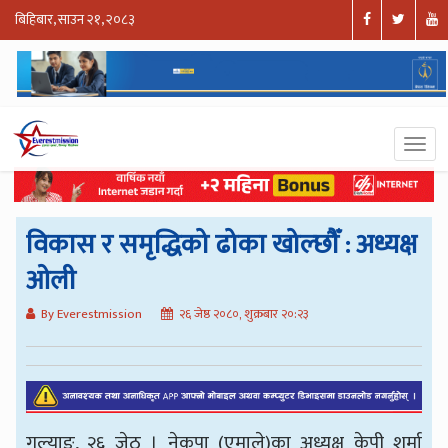
बिहिबार, साउन २१, २०८३
विकास र समृद्धिको ढोका खोल्छौँ : अध्यक्ष
ओली
By Everestmission
२६ जेष्ठ २०८०, शुक्रबार २०:२३
गल्याङ, २६ जेठ । नेकपा (एमाले)का अध्यक्ष केपी शर्मा