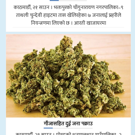
काठमाडौँ, २१ साउन । भक्तपुरको चाँगुनारायण नगरपालिका–९
ताथली चुन्देवी हाइटमा तास खेलिरहेका ७ जनालाई प्रहरीले
नियन्त्रणमा लिएको छ । आरती खाजाघरमा
गाँजासहित दुई जना पक्राउ
काठमाडौँ, २१ साउन । मोरङको धनपालथान गाउँपालिका–२