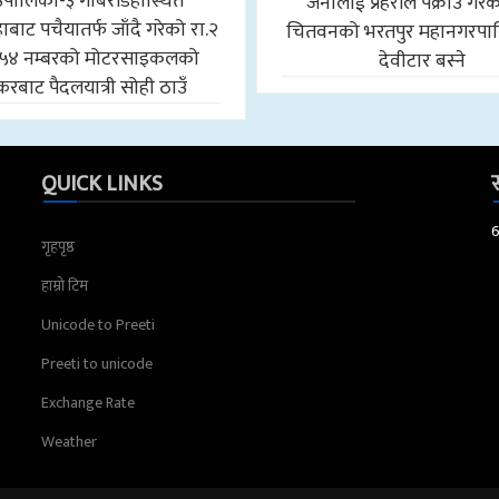
उँपालिका-३ गोबरडिहास्थित
जनालाई प्रहरीले पक्राउ गरे
बाट पचैयातर्फ जाँदै गरेको रा.२
चितवनको भरतपुर महानगरपा
५४ नम्बरको मोटरसाइकलको
देवीटार बस्ने
करबाट पैदलयात्री सोही ठाउँ
QUICK LINKS
स
गृहपृष्ठ
हाम्रो टिम
Unicode to Preeti
Preeti to unicode
Exchange Rate
Weather