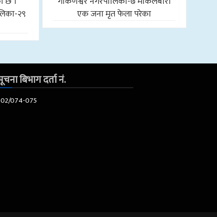
को छ ।
गोकर्णेश्वर नगरपालिका-७ माकलबारी
लिका-२९
एक जना मृत फेला परेका
ूचना बिभाग दर्ता नं.
602/074-075