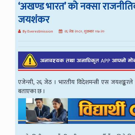
‘अखण्ड भारत’ को नक्सा राजनीतिक
जयशंकर
By Everestmission
२६ जेष्ठ २०८०, शुक्रबार ०७:२०
एजेन्सी, २६ जेठ । भारतीय विदेशमन्त्री एस जयशङ्
बताएका छ ।