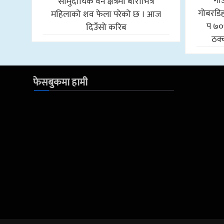
गा
सामुदायिक वन क्षेत्रमा बोराभित्र
गोबरडिहा
महिलाको शव फेला परेको छ । आज
प ७०
दिउँसो करिब
ठक्
फेसबुकमा हामी