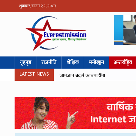
शुक्रबार, साउन २२, २०८३
गृहपृष्ठ
राजनीति
शैक्षिक
मनोरञ्जन
अन्तर्राष्ट्रिय
LATEST NEWS
जामजाम ब्रदर्स काठमाडौँमा