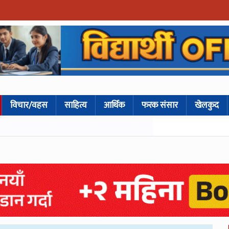
विचार/वहस
साहित्य
आर्थिक
फरक संसार
खेलकुद