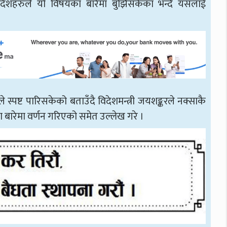
की देशहरुले यो विषयका बारेमा बुझिसकेका भन्दै यसलाई
 स्पष्ट पारिसकेको बताउँदै विदेशमन्त्री जयशङ्करले नक्साकै
बारेमा वर्णन गरिएको समेत उल्लेख गरे ।