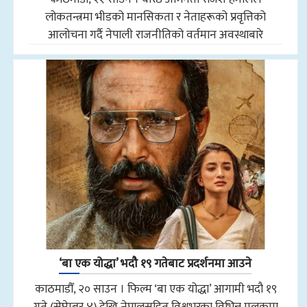
लोकतन्त्रमा भीडको मानसिकता र नेताहरूको प्रवृत्तिको
आलोचना गर्दै नेपाली राजनीतिको वर्तमान अवस्थाबारे
‘बा एक योद्धा’ भदौ १९ गतेबाट प्रदर्शनमा आउने
काठमाडौँ, २० साउन । फिल्म ‘बा एक योद्धा’ आगामी भदौ १९
गते (सेप्टेम्बर ४) देखि नेपालसहित विश्वभरका विभिन्न मुलुकमा