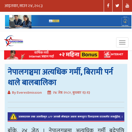
आइतवार, साउन २४, २०८३
नेपालगञ्चमा अत्यधिक गर्मी, बिरामी पर्न
थाले बालबालिका
By Everestmission
२४ जेष्ठ २०८०, बुधबार १३:१३
बाँके, २४ जेठ । नेपालगञ्जमा अत्यधिक गर्मी बढेपछि