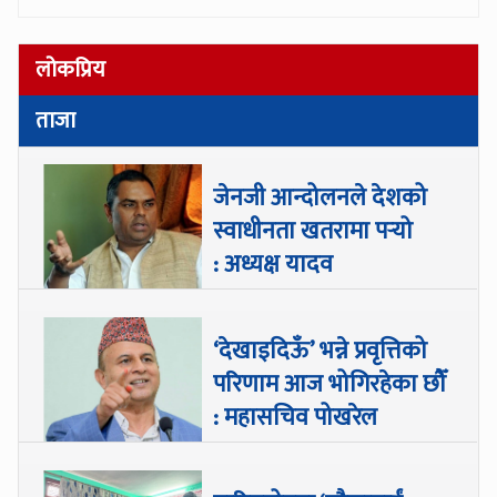
लोकप्रिय
ताजा
जेनजी आन्दोलनले देशको
स्वाधीनता खतरामा पर्‍यो
: अध्यक्ष यादव
‘देखाइदिऊँ’ भन्ने प्रवृत्तिको
परिणाम आज भोगिरहेका छौँ
: महासचिव पोखरेल