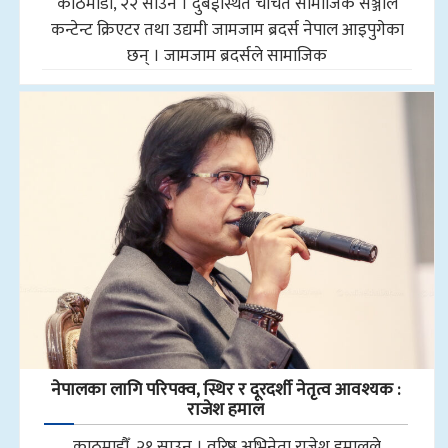
काठमाडौँ, २२ साउन । दुबईस्थित चर्चित सामाजिक सञ्जाल
कन्टेन्ट क्रिएटर तथा उद्यमी जामजाम ब्रदर्स नेपाल आइपुगेका
छन् । जामजाम ब्रदर्सले सामाजिक
नेपालका लागि परिपक्व, स्थिर र दूरदर्शी नेतृत्व आवश्यक :
राजेश हमाल
काठमाडौँ, २१ साउन । वरिष्ठ अभिनेता राजेश हमालले