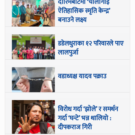
दारिमबोटमा ‘चौलागाईं
ऐतिहासिक स्मृति केन्द्र’
बनाउने लक्ष्य
डडेलधुराका १२ परिवारले पाए
लालपुर्जा
वडाध्यक्ष यादव पक्राउ
विरोध गर्दा ‘झोले’ र समर्थन
गर्दा ‘घन्टे’ भन्न थालियो :
दीपकराज गिरी