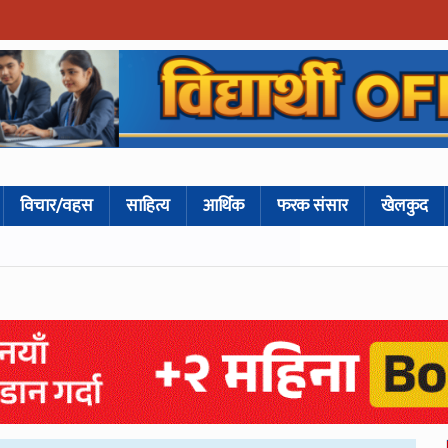
विचार/वहस
साहित्य
आर्थिक
फरक संसार
खेलकुद