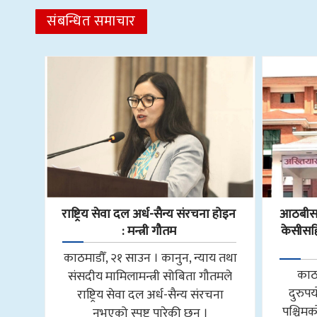
संबन्धित समाचार
राष्ट्रिय सेवा दल अर्ध-सैन्य संरचना होइन
आठबीसक
: मन्त्री गौतम
केसीसहित
काठमाडौँ, २१ साउन । कानुन, न्याय तथा
काठ
संसदीय मामिलामन्त्री सोबिता गौतमले
दुरुप
राष्ट्रिय सेवा दल अर्ध-सैन्य संरचना
पश्चि
नभएको स्पष्ट पारेकी छन् ।