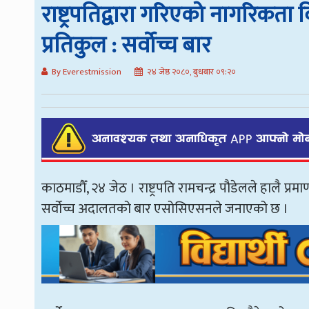
राष्ट्रपतिद्वारा गरिएको नागरिकत
प्रतिकुल : सर्वोच्च बार
By Everestmission
२४ जेष्ठ २०८०, बुधबार ०९:२०
काठमाडौँ, २४ जेठ । राष्ट्रपति रामचन्द्र पौडेलले हालै
सर्वोच्च अदालतको बार एसोसिएसनले जनाएको छ ।