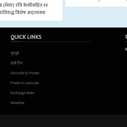
मुख (मेयर) रवि केसीसहित ११
ाविरुद्ध विशेष अदालतमा
QUICK LINKS
स
गृहपृष्ठ
हाम्रो टिम
Unicode to Preeti
Preeti to unicode
Exchange Rate
Weather