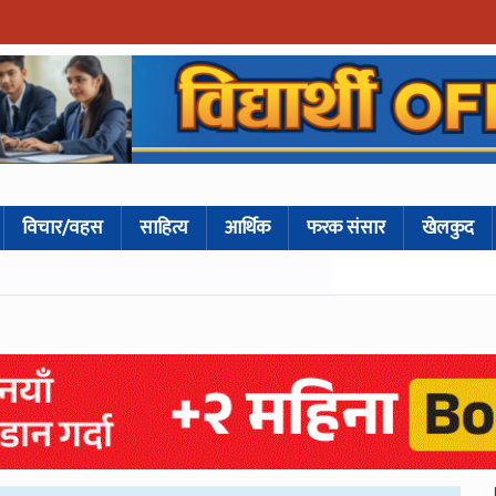
विचार/वहस
साहित्य
आर्थिक
फरक संसार
खेलकुद