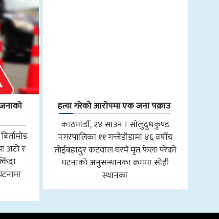
एकजनाको
हत्या गरेको आरोपमा एक जना पक्राउ
काठमाडौँ, २४ साउन । सोलुदुधकुण्ड
बिर्तामोड
नगरपालिका ११ गन्जेडाँडामा ४६ वर्षीय
मा अटो र
तोईबहादुर कटवाल घरमै मृत फेला परेको
किँदा
घटनाको अनुसन्धानका क्रममा सोही
घटनामा
स्थानका