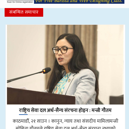
संबन्धित समाचार
राष्ट्रिय सेवा दल अर्ध-सैन्य संरचना होइन : मन्त्री गौतम
काठमाडौँ, २१ साउन । कानुन, न्याय तथा संसदीय मामिलामन्त्री
सोबिता गौतमले राष्ट्रिय सेवा दल अर्ध-सैन्य संरचना नभएको