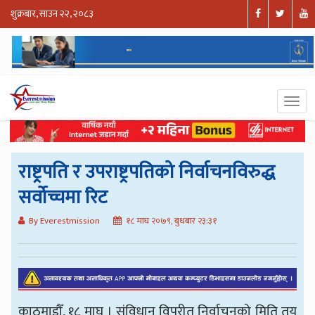
शुक्रबार, साउन २२, २०८३
राष्ट्रपति र उपराष्ट्रपतिको निर्वाचनविरुद्ध
सर्वोच्चमा रिट
By Everestmission
१८ माघ २०७९, बुधबार २३:३१
काठमाडौँ, १८ माघ । संविधान विपरीत निर्वाचनको मिति तय