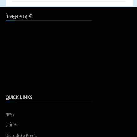
फेसबुकमा हामी
QUICK LINKS
गृहपृष्ठ
हाम्रो टिम
Unicode to Preeti