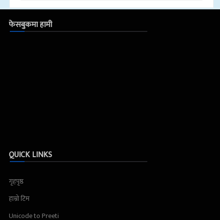
फेसबुकमा हामी
QUICK LINKS
गृहपृष्ठ
हाम्रो टिम
Unicode to Preeti