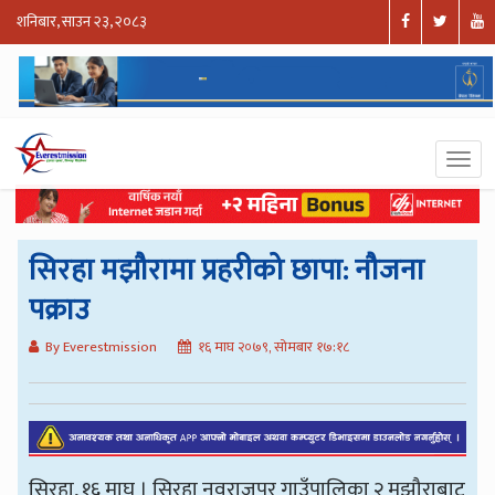
शनिबार, साउन २३, २०८३
सिरहा मझौरामा प्रहरीको छापा: नौजना
पक्राउ
By Everestmission
१६ माघ २०७९, सोमबार १७:१८
सिरहा, १६ माघ । सिरहा नवराजपुर गाउँपालिका २ मझौराबाट