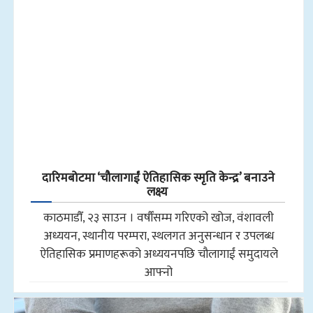
दारिमबोटमा ‘चौलागाईं ऐतिहासिक स्मृति केन्द्र’ बनाउने
लक्ष्य
काठमाडौँ, २३ साउन । वर्षौंसम्म गरिएको खोज, वंशावली
अध्ययन, स्थानीय परम्परा, स्थलगत अनुसन्धान र उपलब्ध
ऐतिहासिक प्रमाणहरूको अध्ययनपछि चौलागाईं समुदायले
आफ्नो