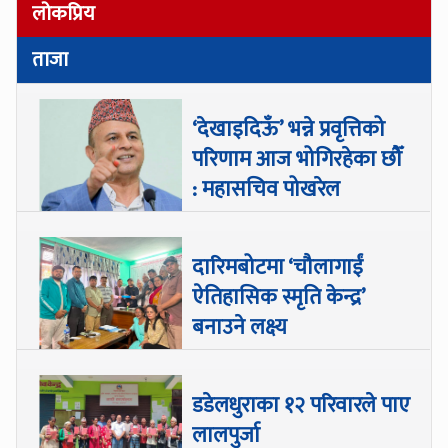
लोकप्रिय
ताजा
‘देखाइदिऊँ’ भन्ने प्रवृत्तिको
परिणाम आज भोगिरहेका छौँ
: महासचिव पोखरेल
दारिमबोटमा ‘चौलागाईं
ऐतिहासिक स्मृति केन्द्र’
बनाउने लक्ष्य
डडेलधुराका १२ परिवारले पाए
लालपुर्जा