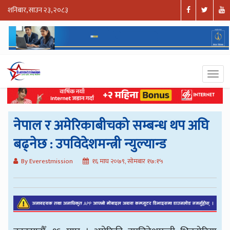
शनिबार, साउन २३, २०८३
नेपाल र अमेरिकाबीचको सम्बन्ध थप अघि
बढ्नेछ : उपविदेशमन्त्री न्युल्यान्ड
By Everestmission
१६ माघ २०७९, सोमबार १७:१५