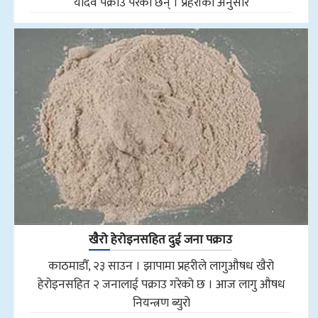
यादव पक्राउ परेका छन् । प्रहरीका अनुसार
खैरो हेरोइनसहित दुई जना पक्राउ
काठमाडौँ, २३ साउन । झापामा प्रहरीले लागुऔषध खैरो
हेरोइनसहित २ जनालाई पक्राउ गरेको छ । आज लागु औषध
नियन्त्रण ब्युरो