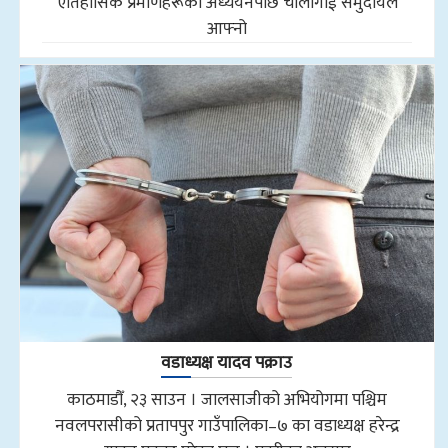
ऐतिहासिक प्रमाणहरूको अध्ययनपछि चौलागाईं समुदायले
आफ्नो
वडाध्यक्ष यादव पक्राउ
काठमाडौँ, २३ साउन । जालसाजीको अभियोगमा पश्चिम
नवलपरासीको प्रतापपुर गाउँपालिका–७ का वडाध्यक्ष हरेन्द्र