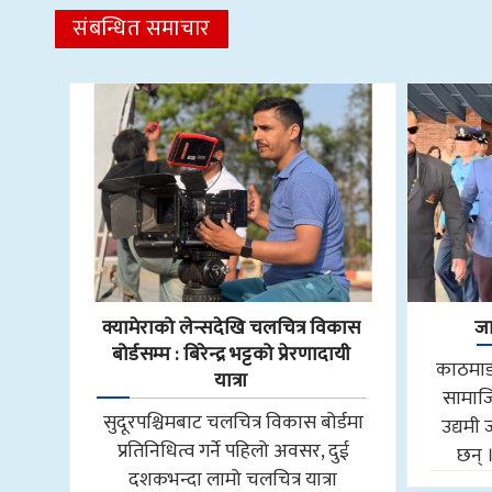
संबन्धित समाचार
क्यामेराको लेन्सदेखि चलचित्र विकास
जा
बोर्डसम्म : बिरेन्द्र भट्टको प्रेरणादायी
काठमाडौ
यात्रा
सामाजि
सुदूरपश्चिमबाट चलचित्र विकास बोर्डमा
उद्यमी 
प्रतिनिधित्व गर्ने पहिलो अवसर, दुई
छन् 
दशकभन्दा लामो चलचित्र यात्रा