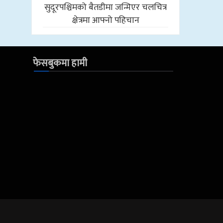
सुदूरपश्चिमको बैतडीमा जन्मिएर चलचित्र
क्षेत्रमा आफ्नो पहिचान
फेसबुकमा हामी