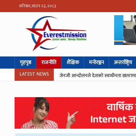
शनिबार, साउन २३, २०८३
गृहपृष्ठ
राजनीति
शैक्षिक
मनोरञ्जन
अन्तर्राष्ट्रिय
LATEST NEWS
जेनजी आन्दोलनले देशको स्वाधीनता खतरामा पर