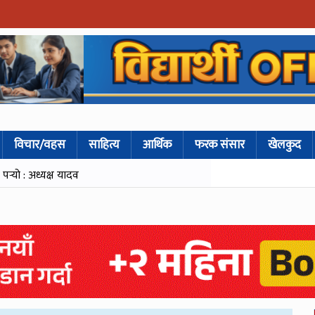
विचार/वहस
साहित्य
आर्थिक
फरक संसार
खेलकुद
्‍यो : अध्यक्ष यादव