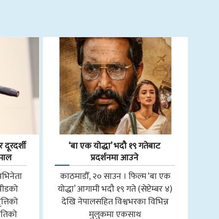
 दूरदर्शी
‘बा एक योद्धा’ भदौ १९ गतेबाट
हमाल
प्रदर्शनमा आउने
अभिनेता
काठमाडौँ, २० साउन । फिल्म ‘बा एक
 भीडको
योद्धा’ आगामी भदौ १९ गते (सेप्टेम्बर ४)
त्तिको
देखि नेपालसहित विश्वभरका विभिन्न
ीतिको
मुलुकमा एकसाथ