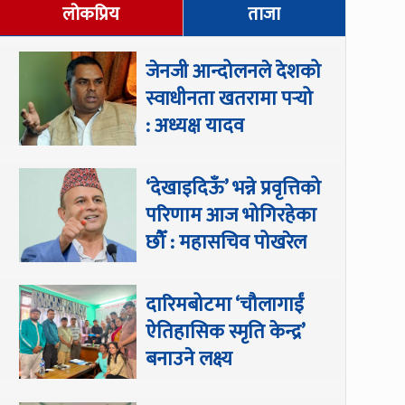
लोकप्रिय
ताजा
जेनजी आन्दोलनले देशको
स्वाधीनता खतरामा पर्‍यो
: अध्यक्ष यादव
‘देखाइदिऊँ’ भन्ने प्रवृत्तिको
परिणाम आज भोगिरहेका
छौँ : महासचिव पोखरेल
दारिमबोटमा ‘चौलागाईं
ऐतिहासिक स्मृति केन्द्र’
बनाउने लक्ष्य