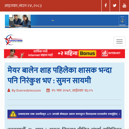
आइतवार, साउन २४, २०८३
मेयर बालेन शाह पहिलेका शासक भन्दा
पनि निरंकुश भए : सुमन सायमी
By Everestmission
१५ माघ २०७९, आईतवार १६:०५