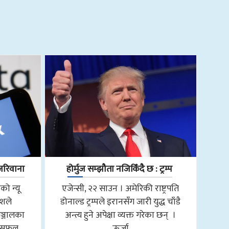
जरिवाना
होर्मुज सम्झौता नजिकिँदै छ : ट्रम्प
को न्यू
एजेन्सी, २२ साउन । अमेरिकी राष्ट्रपति
ीशले
डोनाल्ड ट्रम्पले इरानसँग जारी युद्ध चाँडै
्जालका
अन्त्य हुने अपेक्षा व्यक्त गरेका छन् ।
 असफल
ऊर्जा