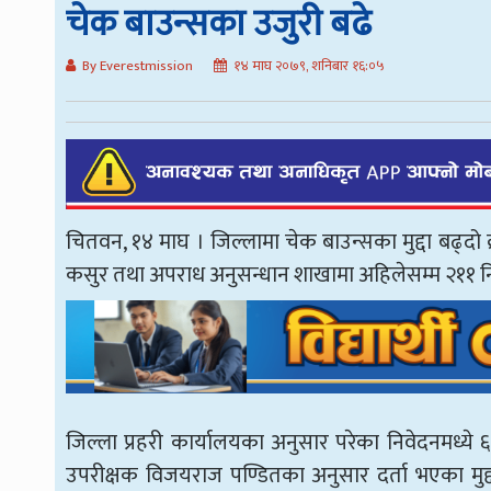
चेक बाउन्सका उजुरी बढे
By Everestmission
१४ माघ २०७९, शनिबार १६:०५
चितवन, १४ माघ । जिल्लामा चेक बाउन्सका मुद्दा बढ्दो 
कसुर तथा अपराध अनुसन्धान शाखामा अहिलेसम्म २११ नि
जिल्ला प्रहरी कार्यालयका अनुसार परेका निवेदनमध्ये ६७
उपरीक्षक विजयराज पण्डितका अनुसार दर्ता भएका मुद्द