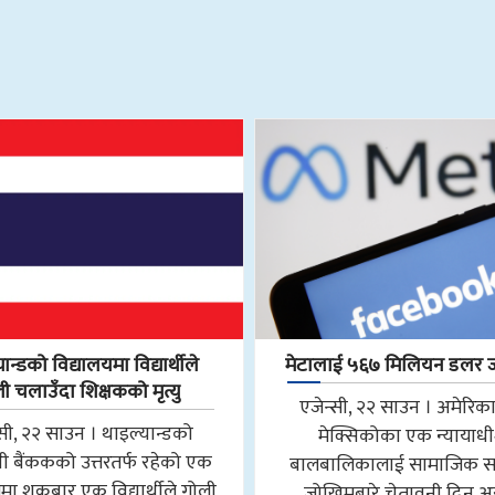
ान्डको विद्यालयमा विद्यार्थीले
मेटालाई ५६७ मिलियन डलर 
ी चलाउँदा शिक्षकको मृत्यु
एजेन्सी, २२ साउन । अमेरिका
्सी, २२ साउन । थाइल्यान्डको
मेक्सिकोका एक न्यायाध
ी बैंककको उत्तरतर्फ रहेको एक
बालबालिकालाई सामाजिक सञ
मा शुक्रबार एक विद्यार्थीले गोली
जोखिमबारे चेतावनी दिन