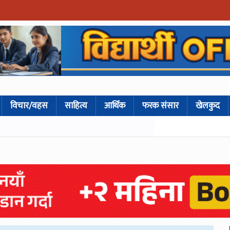
विचार/वहस
साहित्य
आर्थिक
फरक संसार
खेलकुद