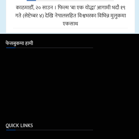
काठमाडौँ, २० साउन । फिल्म ‘बा एक योद्धा’ आगामी भदौ १९
गते (सेप्टेम्बर ४) देखि नेपालसहित विश्वभरका विभिन्न मुलुकमा
एकसाथ
फेसबुकमा हामी
QUICK LINKS