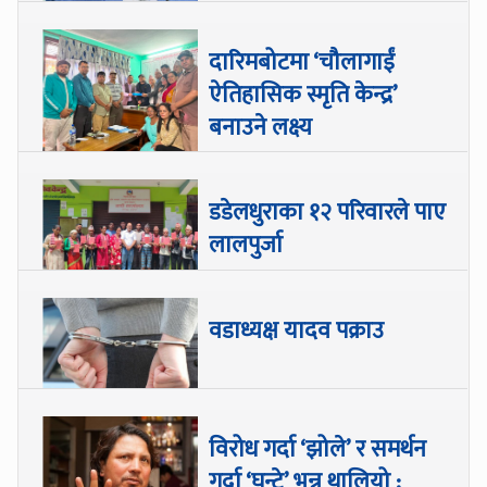
दारिमबोटमा ‘चौलागाईं
ऐतिहासिक स्मृति केन्द्र’
बनाउने लक्ष्य
डडेलधुराका १२ परिवारले पाए
लालपुर्जा
वडाध्यक्ष यादव पक्राउ
विरोध गर्दा ‘झोले’ र समर्थन
गर्दा ‘घन्टे’ भन्न थालियो :