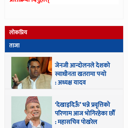
लोकप्रिय
ताजा
जेनजी आन्दोलनले देशको
स्वाधीनता खतरामा पर्‍यो
: अध्यक्ष यादव
‘देखाइदिऊँ’ भन्ने प्रवृत्तिको
परिणाम आज भोगिरहेका छौँ
: महासचिव पोखरेल