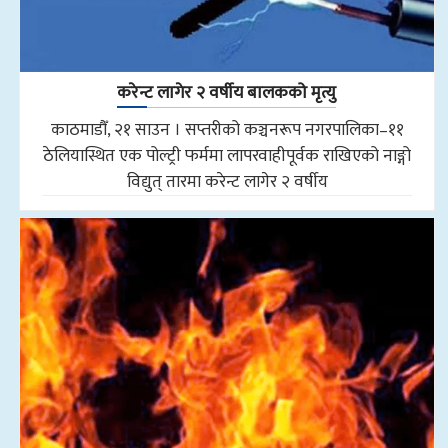
करेन्ट लागेर २ वर्षीय बालकको मृत्यु
काठमाडौँ, २१ साउन । सप्तरीको कञ्चनरूप नगरपालिका–११
ठेलियास्थित एक पोल्ट्री फर्ममा लापरवाहीपूर्वक राखिएको नाङ्गो
विद्युत् तारमा करेन्ट लागेर २ वर्षीय