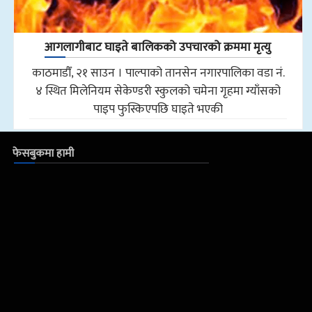
आगलागीबाट घाइते बालिकको उपचारको क्रममा मृत्यु
काठमाडौँ, २१ साउन । पाल्पाको तानसेन नगारपालिका वडा नं.
४ स्थित मिलेनियम सेकेण्डरी स्कुलको चमेना गृहमा ग्याँसको
पाइप फुस्किएपछि घाइते भएकी
फेसबुकमा हामी