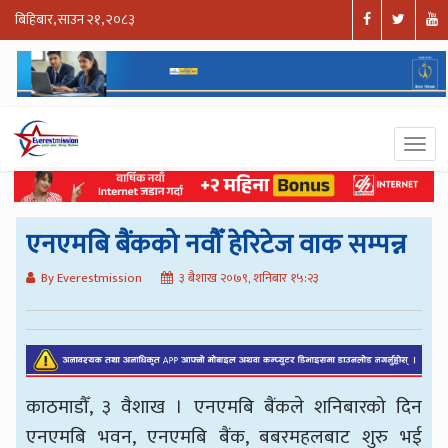
बिहिबार, साउन २१, २०८३
एनएमबि बैंकको नवौँ हेरिटेज वाक सम्पन्न
By Everestmission
३ बैशाख २०७९, शनिबार १५:२३
काठमाडौँ, ३ वैशाख । एनएमबि बैंकले शनिबारको दिन
एनएमबि भवन, एनएमबि बैंक, बबरमहलबाट शुरु भई