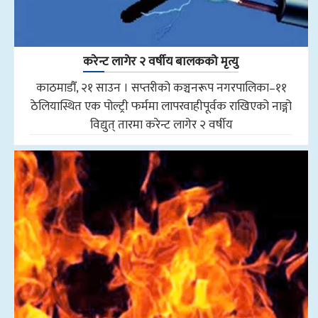
करेन्ट लागेर २ वर्षीय बालकको मृत्यु
काठमाडौँ, २१ साउन । सप्तरीको कञ्चनरूप नगरपालिका–११
ठेलियास्थित एक पोल्ट्री फर्ममा लापरवाहीपूर्वक राखिएको नाङ्गो
विद्युत् तारमा करेन्ट लागेर २ वर्षीय