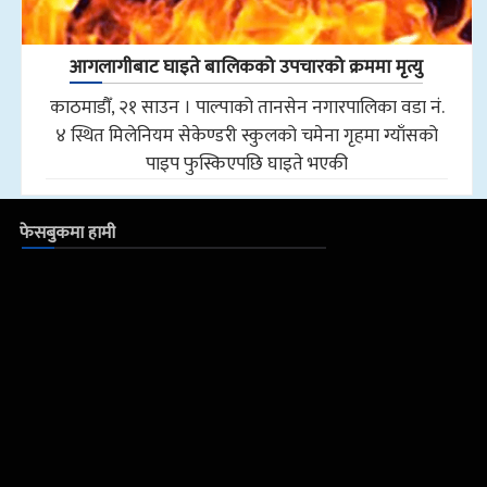
आगलागीबाट घाइते बालिकको उपचारको क्रममा मृत्यु
काठमाडौँ, २१ साउन । पाल्पाको तानसेन नगारपालिका वडा नं.
४ स्थित मिलेनियम सेकेण्डरी स्कुलको चमेना गृहमा ग्याँसको
पाइप फुस्किएपछि घाइते भएकी
फेसबुकमा हामी