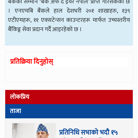
बैंकको सम्मान ‘बैंक अफ द इयर नेपाल’ प्राप्त गरिसकेको छ
। एनएमबि बैंकले हाल देशभरी २०१ शाखाहरु, १३९
एटीएमहरू, ११ एक्सटेन्सन काउन्टरहरू मार्फत उच्चस्तरीय
बैंकिङ्ग सेवा प्रदान गर्दै आइरहेको छ ।
प्रतिक्रिया दिनुहोस्
लोकप्रिय
ताजा
प्रतिनिधि सभाको भदौ १५