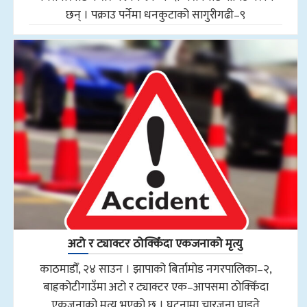
छन् । पक्राउ पर्नेमा धनकुटाको सागुरीगढी–९
अटो र ट्याक्टर ठोक्किँदा एकजनाको मृत्यु
काठमाडौँ, २४ साउन । झापाको बिर्तामोड नगरपालिका–२,
बाह्रकोटीगाउँमा अटो र ट्याक्टर एक–आपसमा ठोक्किँदा
एकजनाको मृत्यु भएको छ । घटनामा चारजना घाइते