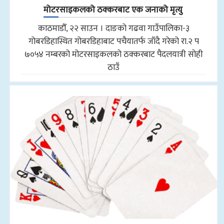
मोटरसाइकलको ठक्करबाट एक जनाको मृत्यु
काठमाडौँ, २२ साउन । दाङको गढवा गाउँपालिका-३
गोबरडिहास्थित गोबरडिहाबाट पचैयातर्फ जाँदै गरेको रा.२ प
७०५४ नम्बरको मोटरसाइकलको ठक्करबाट पैदलयात्री सोही
ठाउँ