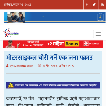
शनिबार, साउन २३, २०८३
मोटरसाइकल चोरी गर्ने एक जना पक्राउ
By Everestmission
२१ चैत्र २०७७, शनिबार ०९:२२
काठमाडौँ, २१ चैत । महानगरीय ट्राफिक प्रहरी महाशाखाबाट
सादा पोशाकमा खटिएको प्रहरी टोलीले शङ्खरापुर