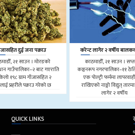
ाँजासहित दुई जना पक्राउ
करेन्ट लागेर २ वर्षीय बालकको
माडौँ, २१ साउन । मोरङको
काठमाडौँ, २१ साउन । सप्
ान गाउँपालिका–२ बाट गएराति
कञ्चनरूप नगरपालिका–११ ठेल
किलो १९८ ग्राम गाँजासहित २
एक पोल्ट्री फर्ममा लापरवाही
ाई प्रहरीले पक्राउ गरेको छ
राखिएको नाङ्गो विद्युत् तारमा
लागेर २ वर्षीय
QUICK LINKS
स