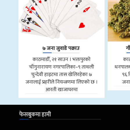
७ जना जुवाडे पक्राउ
ग
काठमाडौँ, २१ साउन । भक्तपुरको
काठ
चाँगुनारायण नगरपालिका–९ ताथली
धनपालथ
चुन्देवी हाइटमा तास खेलिरहेका ७
९६ 
जनालाई प्रहरीले नियन्त्रणमा लिएको छ ।
जनाल
आरती खाजाघरमा
फेसबुकमा हामी