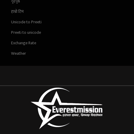
गृहपृष्ठ
हाम्रो टिम
Unicode to Preeti
Preeti to unicode
Exchange Rate
Weather