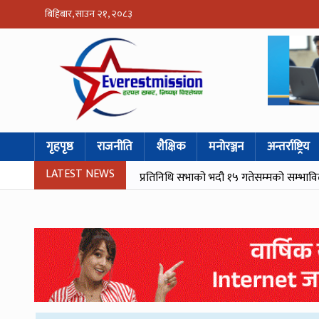
बिहिबार, साउन २१, २०८३
गृहपृष्ठ
राजनीति
शैक्षिक
मनोरञ्जन
अन्तर्राष्ट्रिय
LATEST NEWS
प्रतिनिधि सभाको भदौ १५ गतेसम्मको सम्भाव