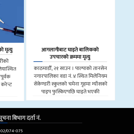
 मृत्यु
आगलागीबाट घाइते बालिकको
उपचारको क्रममा मृत्यु
तरीको
काठमाडौँ, २१ साउन । पाल्पाको तानसेन
ियास्थित
नगारपालिका वडा नं. ४ स्थित मिलेनियम
पूर्वक
सेकेण्डरी स्कुलको चमेना गृहमा ग्याँसको
 करेन्ट
पाइप फुस्किएपछि घाइते भएकी
ूचना बिभाग दर्ता नं.
602/074-075