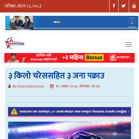
शनिबार, साउन २३, २०८३
३ किलो चरेससहित ३ जना पक्राउ
By Everestmission
१५ असार २०८३, सोमबार ११:२४