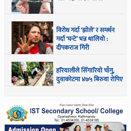
विरोध गर्दा ‘झोले’ र समर्थन
गर्दा ‘घन्टे’ भन्न थालियो :
दीपकराज गिरी
हरियालीले सिँगारियो चाँगु,
दुवाकोटमा ४७५ बिरुवा रोपिए