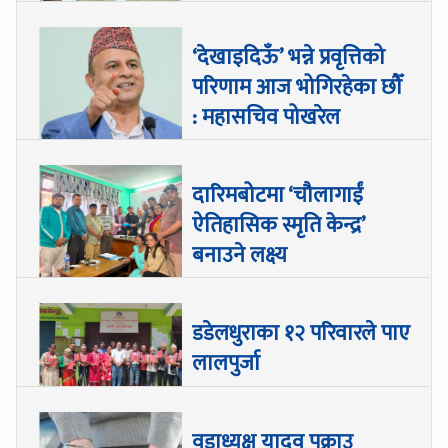
‘देखाइदिऊँ’ भन्ने प्रवृत्तिको
परिणाम आज भोगिरहेका छौँ
: महासचिव पोखरेल
दारिमबोटमा ‘चौलागाईं
ऐतिहासिक स्मृति केन्द्र’
बनाउने लक्ष्य
डडेलधुराका १२ परिवारले पाए
लालपुर्जा
वडाध्यक्ष यादव पक्राउ