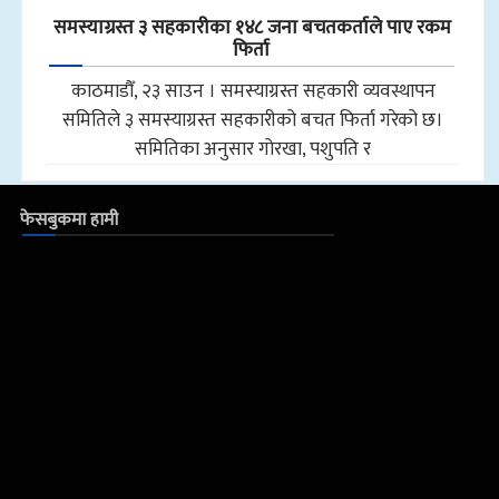
समस्याग्रस्त ३ सहकारीका १४८ जना बचतकर्ताले पाए रकम
फिर्ता
काठमाडौँ, २३ साउन । समस्याग्रस्त सहकारी व्यवस्थापन
समितिले ३ समस्याग्रस्त सहकारीको बचत फिर्ता गरेको छ।
समितिका अनुसार गोरखा, पशुपति र
फेसबुकमा हामी