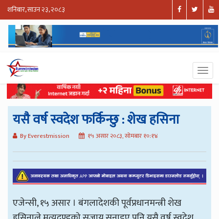
शनिबार, साउन २३, २०८३
यसै वर्ष स्वदेश फर्किन्छु : शेख हसिना
By Everestmission
१५ असार २०८३, सोमबार १०:१४
एजेन्सी, १५ असार । बंगलादेशकी पूर्वप्रधानमन्त्री शेख
हसिनाले मृत्युदण्डको सजाय सुनाइए पनि यसै वर्ष स्वदेश