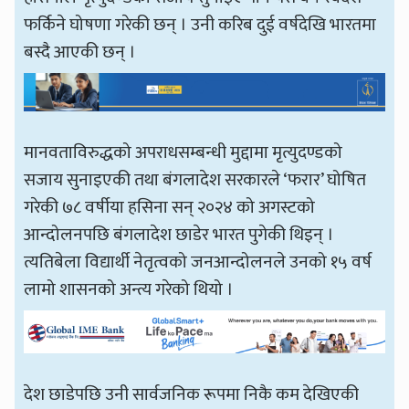
फर्किने घोषणा गरेकी छन् । उनी करिब दुई वर्षदेखि भारतमा
बस्दै आएकी छन् ।
मानवताविरुद्धको अपराधसम्बन्धी मुद्दामा मृत्युदण्डको
सजाय सुनाइएकी तथा बंगलादेश सरकारले ‘फरार’ घोषित
गरेकी ७८ वर्षीया हसिना सन् २०२४ को अगस्टको
आन्दोलनपछि बंगलादेश छाडेर भारत पुगेकी थिइन् ।
त्यतिबेला विद्यार्थी नेतृत्वको जनआन्दोलनले उनको १५ वर्ष
लामो शासनको अन्त्य गरेको थियो ।
देश छाडेपछि उनी सार्वजनिक रूपमा निकै कम देखिएकी