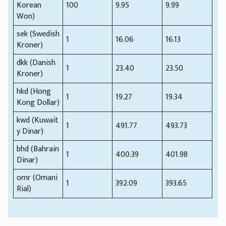
Korean
100
9.95
9.99
Won)
sek (Swedish
1
16.06
16.13
Kroner)
dkk (Danish
1
23.40
23.50
Kroner)
hkd (Hong
1
19.27
19.34
Kong Dollar)
kwd (Kuwait
1
491.77
493.73
y Dinar)
bhd (Bahrain
1
400.39
401.98
Dinar)
omr (Omani
1
392.09
393.65
Rial)