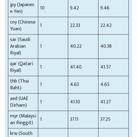
jpy (Japanes
10
9.42
9.46
e Yen)
cny (Chinese
1
22.33
22.42
Yuan)
sar (Saudi
Arabian
1
40.22
40.38
Riyal)
qar (Qatari
1
41.40
41.57
Riyal)
thb (Thai
1
4.63
4.65
Baht)
aed (UAE
1
41.10
41.27
Dirham)
myr (Malaysi
1
37.11
37.25
an Ringgit)
krw (South