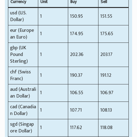
Currency
Unit
Buy
Sell
usd (U.S.
1
150.95
151.55
Dollar)
eur (Europe
1
174.95
175.65
an Euro)
gbp (UK
Pound
1
202.36
203.17
Sterling)
chf (Swiss
1
190.37
191.12
Franc)
aud (Australi
1
106.55
106.97
an Dollar)
cad (Canadia
1
107.71
108.13
n Dollar)
sgd (Singap
1
117.62
118.08
ore Dollar)