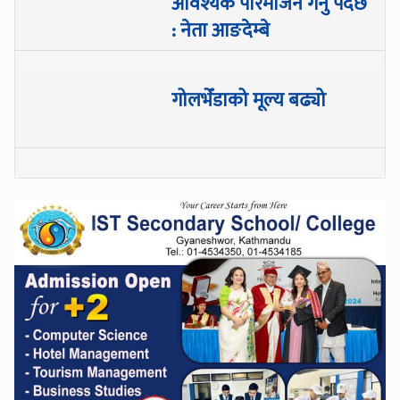
आवश्यक परिमार्जन गर्नु पर्दछ
: नेता आङदेम्बे
गोलभेँडाको मूल्य बढ्यो