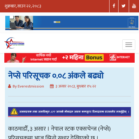
शुक्रबार, साउन २२, २०८३
नेप्से परिसूचक ०.०८ अंकले बढ्यो
By Everestmission
३ असार २०८३, बुधबार १५:२२
काठमाडौँ, ३ असार । नेपाल स्टक एक्सचेन्ज (नेप्से)
परिसूचकमा आज झिनो सुधार देखिएको छ ।