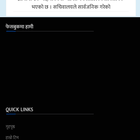
भएको छ । सचिवालयले सार्वजनिक गरेको
फेसबुकमा हामी
QUICK LINKS
गृहपृष्ठ
हाम्रो टिम