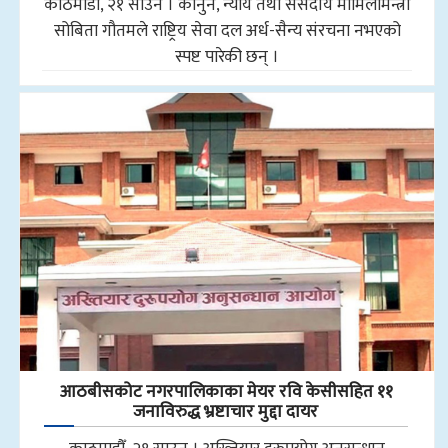
काठमाडौँ, २१ साउन । कानुन, न्याय तथा संसदीय मामिलामन्त्री
सोबिता गौतमले राष्ट्रिय सेवा दल अर्ध-सैन्य संरचना नभएको
स्पष्ट पारेकी छन् ।
आठबीसकोट नगरपालिकाका मेयर रवि केसीसहित ११
जनाविरुद्ध भ्रष्टाचार मुद्दा दायर