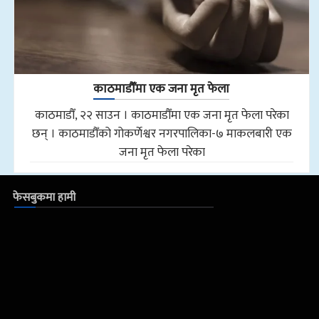
काठमाडौँमा एक जना मृत फेला
काठमाडौँ, २२ साउन । काठमाडौँमा एक जना मृत फेला परेका
छन् । काठमाडौँको गोकर्णेश्वर नगरपालिका-७ माकलबारी एक
जना मृत फेला परेका
फेसबुकमा हामी