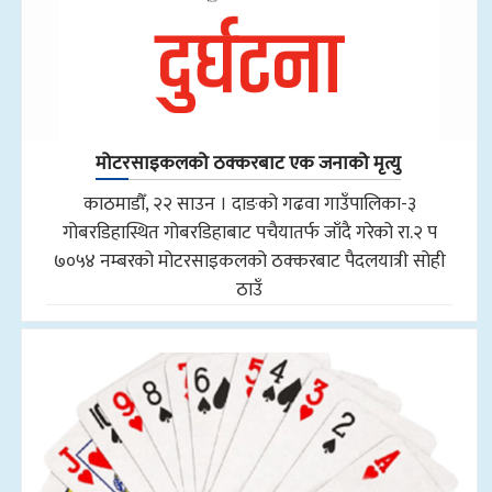
मोटरसाइकलको ठक्करबाट एक जनाको मृत्यु
काठमाडौँ, २२ साउन । दाङको गढवा गाउँपालिका-३
गोबरडिहास्थित गोबरडिहाबाट पचैयातर्फ जाँदै गरेको रा.२ प
७०५४ नम्बरको मोटरसाइकलको ठक्करबाट पैदलयात्री सोही
ठाउँ