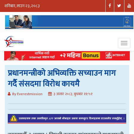
शनिबार, साउन २३, २०८३
प्रधानमन्त्रीको अभिव्यक्ति सच्याउन माग
गर्दै संसदमा विरोध कायमै
By Everestmission
३ असार २०८३, बुधबार ११:५१