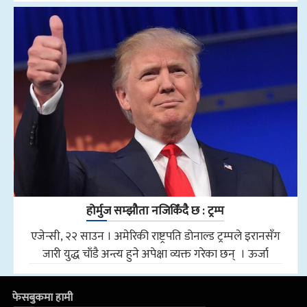
होर्मुज सम्झौता नजिकिँदै छ : ट्रम्प
एजेन्सी, २२ साउन । अमेरिकी राष्ट्रपति डोनाल्ड ट्रम्पले इरानसँग
जारी युद्ध चाँडै अन्त्य हुने अपेक्षा व्यक्त गरेका छन् । ऊर्जा
फेसबुकमा हामी