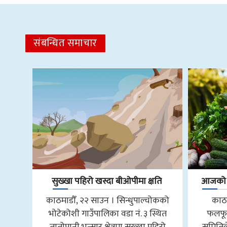
संबन्धित समाचार
सुख्खा पहिरो खस्दा बीओपीमा क्षति
आजको फ
काठमाडौँ, २२ साउन । सिन्धुपाल्चोकको
काठम
भोटेकोशी गाउँपालिका वडा नं. ३ स्थित
फलफू
तातोपानी भन्सार क्षेत्रमा सुख्खा पहिरो
समितिल