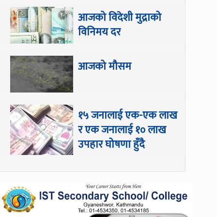
आजको विदेशी मुद्राको
विनिमय दर
आजको मौसम
१५ जनालाई एक-एक लाख
र एक जनालाई १० लाख
उपहार घोषणा हुँदै