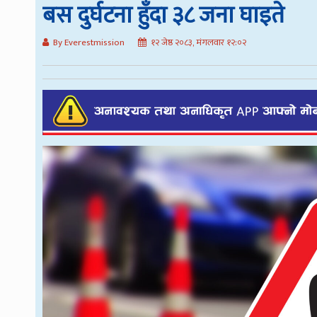
बस दुर्घटना हुँदा ३८ जना घाइते
By Everestmission
१२ जेष्ठ २०८३, मंगलवार १२:०२