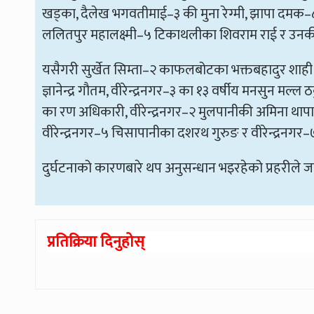
खड्का, दैलेख भगवतीमाई–३ की मुना रेग्मी, झापा दमक–८ 
ललितपुर महालक्ष्मी–५ टिकाथलीका शिवराम राई र उनकी
यसैगरी सुर्खेत सिम्ता–२ काफलबोटका भक्तबहादुर शाही 
ज्ञानेन्द्र गौतम, वीरेन्द्रनगर–३ का १३ वर्षीय मनसुन मल
का रण अधिकारी, वीरेन्द्रनगर–२ मुलपानीकी अमिना थाप
वीरेन्द्रनगर–५ चिसापानीका दशरथ गुरुङ र वीरेन्द्रनगर
दुर्घटनाको कारणबारे थप अनुसन्धान भइरहेको प्रहरीले 
प्रतिक्रिया दिनुहोस्