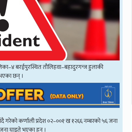
लिका–४ बरईपुरस्थित तौलिहवा–बहादुरगन्ज हुलाकी
 भएका छन् ।
ँदै गरेको कर्णाली प्रदेश ०२–००१ ख १२६६ नम्बरको ५६ जना
८ जना घाइते भएका हुन् ।