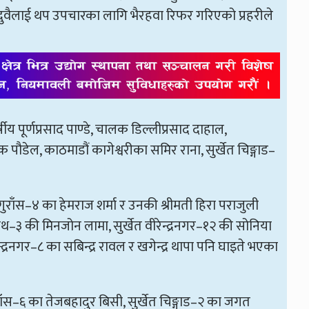
दुवैलाई थप उपचारका लागि भैरहवा रिफर गरिएको प्रहरीले
र्षीय पूर्णप्रसाद पाण्डे, चालक डिल्लीप्रसाद दाहाल,
ौडेल, काठमाडौं कागेश्वरीका समिर राना, सुर्खेत चिङ्गाड–
गुराँस–४ का हेमराज शर्मा र उनकी श्रीमती हिरा पराजुली
ाथ–३ की मिनजोन लामा, सुर्खेत वीरेन्द्रनगर–१२ की सोनिया
न्द्रनगर–८ का सबिन्द्र रावल र खगेन्द्र थापा पनि घाइते भएका
ुराँस–६ का तेजबहादुर बिसी, सुर्खेत चिङ्गाड–२ का जगत