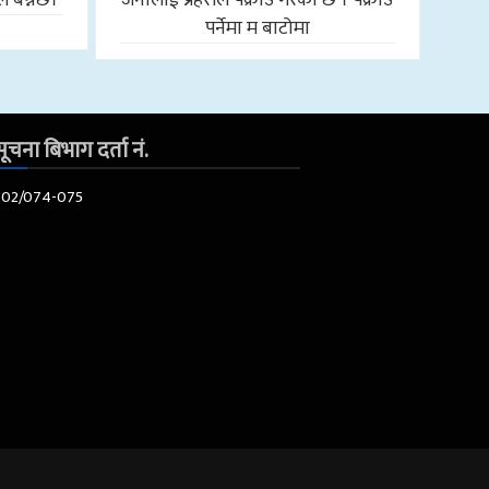
पर्नेमा म बाटोमा
ूचना बिभाग दर्ता नं.
602/074-075