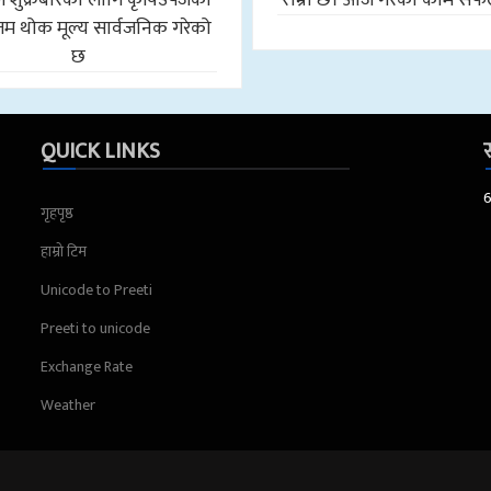
 थोक मूल्य सार्वजनिक गरेको
छ
QUICK LINKS
स
गृहपृष्ठ
हाम्रो टिम
Unicode to Preeti
Preeti to unicode
Exchange Rate
Weather