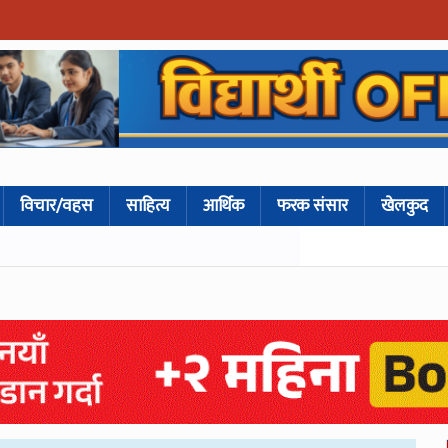
विचार/वहस
साहित्य
आर्थिक
फरक संसार
खेलकुद