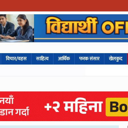
विचार/वहस
साहित्य
आर्थिक
फरक संसार
खेलकुद