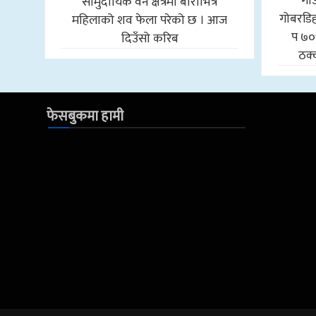
गा
सामुदायिक वन क्षेत्रमा बोराभित्र
गोबरडिहा
महिलाको शव फेला परेको छ । आज
प ७०
दिउँसो करिब
ठक्
फेसबुकमा हामी