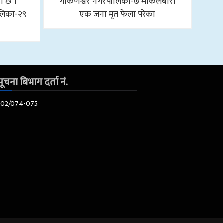
को छ ।
गोकर्णेश्वर नगरपालिका-७ माकलबारी
लिका-२९
एक जना मृत फेला परेका
ूचना बिभाग दर्ता नं.
602/074-075