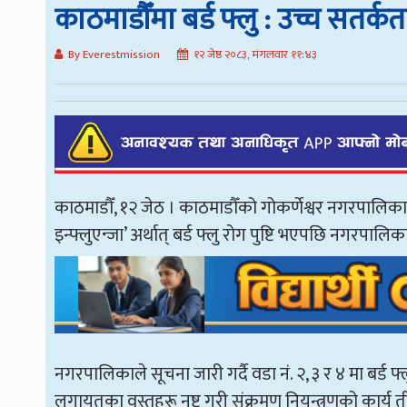
काठमाडौँमा बर्ड फ्लु : उच्च सतर्
By Everestmission
१२ जेष्ठ २०८३, मंगलवार ११:४३
काठमाडौँ, १२ जेठ । काठमाडौँको गोकर्णेश्वर नगरपालिक
इन्फ्लुएन्जा’ अर्थात् बर्ड फ्लु रोग पुष्टि भएपछि नगर
नगरपालिकाले सूचना जारी गर्दै वडा नं. २, ३ र ४ मा बर्ड फ
लगायतका वस्तुहरू नष्ट गरी संक्रमण नियन्त्रणको कार्य 