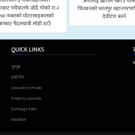
उँपालिका-३ गोबरडिहास्थित
जनालाई प्रहरीले पक्राउ गरे
बाट पचैयातर्फ जाँदै गरेको रा.२
चितवनको भरतपुर महानगरपा
५४ नम्बरको मोटरसाइकलको
देवीटार बस्ने
करबाट पैदलयात्री सोही ठाउँ
QUICK LINKS
स
गृहपृष्ठ
हाम्रो टिम
Unicode to Preeti
Preeti to unicode
Exchange Rate
Weather