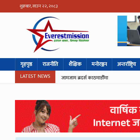
शुक्रबार, साउन २२, २०८३
गृहपृष्ठ
राजनीति
शैक्षिक
मनोरञ्जन
अन्तर्राष्ट्रिय
LATEST NEWS
जामजाम ब्रदर्स काठमाडौँमा