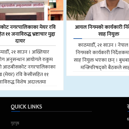
ोट नगरपालिकाका मेयर रवि
आयल निगमको कार्यकारी निर
 ११ जनाविरुद्ध भ्रष्टाचार मुद्दा
साह नियुक्त
दायर
काठमाडौँ, २१ साउन । नेप
माडौँ, २१ साउन । अख्तियार
निगमको कार्यकारी निर्देशकमा न
योग अनुसन्धान आयोगले रुकुम
साह नियुक्त भएका छन् । बुधब
मको आठबीसकोट नगरपालिकाका
मन्त्रिपरिषद्को बैठकले स
मुख (मेयर) रवि केसीसहित ११
ाविरुद्ध विशेष अदालतमा
QUICK LINKS
स
गृहपृष्ठ