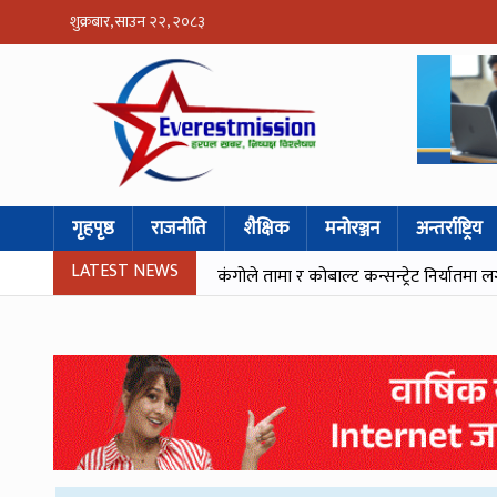
शुक्रबार, साउन २२, २०८३
गृहपृष्ठ
राजनीति
शैक्षिक
मनोरञ्जन
अन्तर्राष्ट्रिय
LATEST NEWS
कंगोले तामा र कोबाल्ट कन्सन्ट्रेट निर्यातमा ल