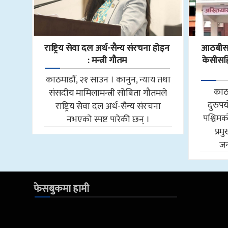
राष्ट्रिय सेवा दल अर्ध-सैन्य संरचना होइन
आठबीसक
: मन्त्री गौतम
केसीसहित
काठमाडौँ, २१ साउन । कानुन, न्याय तथा
काठ
संसदीय मामिलामन्त्री सोबिता गौतमले
दुरुप
राष्ट्रिय सेवा दल अर्ध-सैन्य संरचना
पश्चि
नभएको स्पष्ट पारेकी छन् ।
प्र
जन
फेसबुकमा हामी