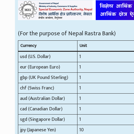
(For the purpose of Nepal Rastra Bank)
Currency
Unit
usd (U.S. Dollar)
1
eur (European Euro)
1
gbp (UK Pound Sterling)
1
chf (Swiss Franc)
1
aud (Australian Dollar)
1
cad (Canadian Dollar)
1
sgd (Singapore Dollar)
1
jpy (Japanese Yen)
10