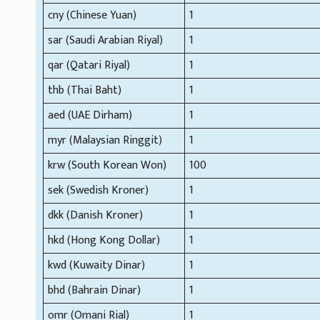
cny (Chinese Yuan)
1
sar (Saudi Arabian Riyal)
1
qar (Qatari Riyal)
1
thb (Thai Baht)
1
aed (UAE Dirham)
1
myr (Malaysian Ringgit)
1
krw (South Korean Won)
100
sek (Swedish Kroner)
1
dkk (Danish Kroner)
1
hkd (Hong Kong Dollar)
1
kwd (Kuwaity Dinar)
1
bhd (Bahrain Dinar)
1
omr (Omani Rial)
1