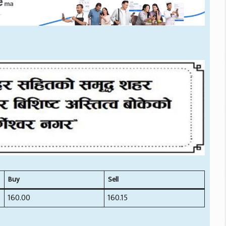
Buy
Sell
160.00
160.15