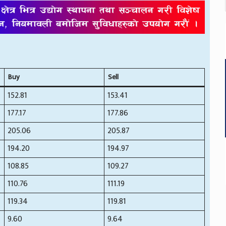
Buy
Sell
152.81
153.41
177.17
177.86
205.06
205.87
194.20
194.97
108.85
109.27
110.76
111.19
119.34
119.81
9.60
9.64