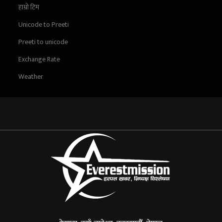
हाम्रो टिम
Unicode to Preeti
Preeti to unicode
Exchange Rate
Weather