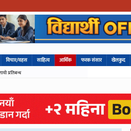
विचार/वहस
साहित्य
आर्थिक
फरक संसार
खेलकुद
गायो प्रतिबन्ध