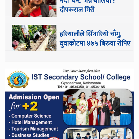
गर्दा ‘घन्टे’ भन्न थालियो :
दीपकराज गिरी
हरियालीले सिँगारियो चाँगु,
दुवाकोटमा ४७५ बिरुवा रोपिए