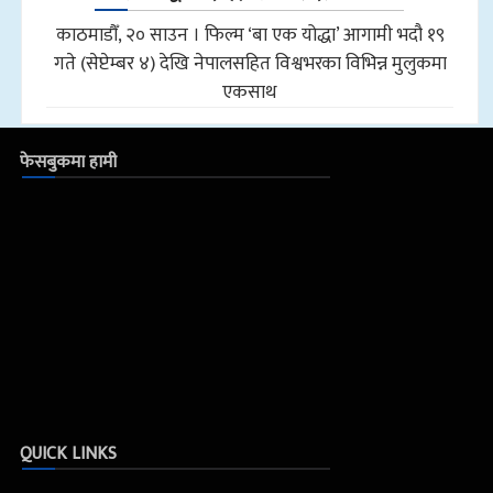
काठमाडौँ, २० साउन । फिल्म ‘बा एक योद्धा’ आगामी भदौ १९
गते (सेप्टेम्बर ४) देखि नेपालसहित विश्वभरका विभिन्न मुलुकमा
एकसाथ
फेसबुकमा हामी
QUICK LINKS