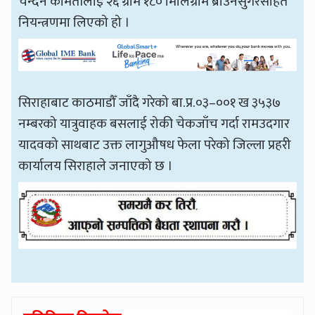
चन्दन कामतीलाई २६ ग्राम १८० मिलिग्राम ब्राउनसुगरसहित
नियन्त्रणमा लिएको हो ।
सिराहाबाट काठमाडौँ जाँदै गरेको बा.प्र.०३–००१ ख ३५३७
नम्बरको यात्रुवाहक बसलाई रोकी चेकजाँच गर्दा रामउदगार
यादवको साथबाट उक्त लागुऔषध फेला परेको जिल्ला प्रहरी
कार्यालय सिराहाले जनाएको छ ।