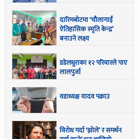
दारिमबोटमा ‘चौलागाईं
ऐतिहासिक स्मृति केन्द्र’
बनाउने लक्ष्य
डडेलधुराका १२ परिवारले पाए
लालपुर्जा
वडाध्यक्ष यादव पक्राउ
विरोध गर्दा ‘झोले’ र समर्थन