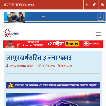
आइतवार, साउन २४, २०८३
लागूपदार्थसहित ३ जना पक्राउ
By Everestmission
७ जेष्ठ २०८३, बिहीबार ०८:१८