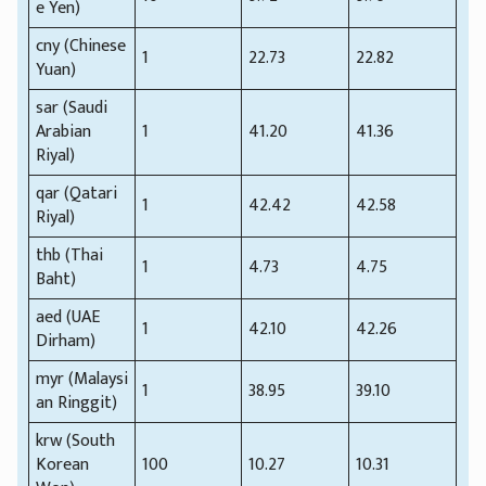
e Yen)
cny (Chinese
1
22.73
22.82
Yuan)
sar (Saudi
Arabian
1
41.20
41.36
Riyal)
qar (Qatari
1
42.42
42.58
Riyal)
thb (Thai
1
4.73
4.75
Baht)
aed (UAE
1
42.10
42.26
Dirham)
myr (Malaysi
1
38.95
39.10
an Ringgit)
krw (South
Korean
100
10.27
10.31