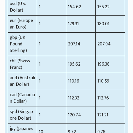
usd (U.S.
1
154.62
155.22
Dollar)
eur (Europe
1
179.31
180.01
an Euro)
gbp (UK
Pound
1
207.14
207.94
Sterling)
chf (Swiss
1
195.62
196.38
Franc)
aud (Australi
1
110.16
110.59
an Dollar)
cad (Canadia
1
112.32
112.76
n Dollar)
sgd (Singap
1
120.74
121.21
ore Dollar)
jpy (Japanes
10
9.72
9.76