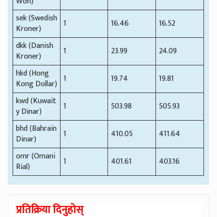
Won)
sek (Swedish
1
16.46
16.52
Kroner)
dkk (Danish
1
23.99
24.09
Kroner)
hkd (Hong
1
19.74
19.81
Kong Dollar)
kwd (Kuwait
1
503.98
505.93
y Dinar)
bhd (Bahrain
1
410.05
411.64
Dinar)
omr (Omani
1
401.61
403.16
Rial)
प्रतिक्रिया दिनुहोस्