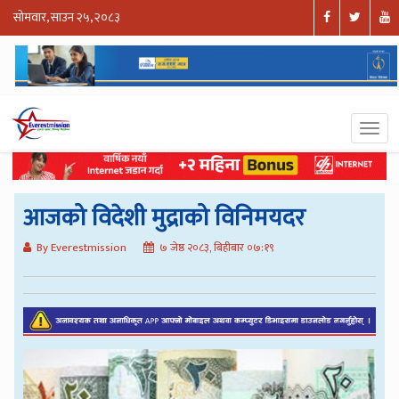
सोमवार, साउन २५, २०८३
आजको विदेशी मुद्राको विनिमयदर
By Everestmission
७ जेष्ठ २०८३, बिहीबार ०७:१९