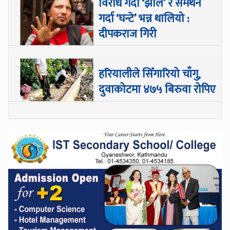
विरोध गर्दा ‘झोले’ र समर्थन
गर्दा ‘घन्टे’ भन्न थालियो :
दीपकराज गिरी
हरियालीले सिँगारियो चाँगु,
दुवाकोटमा ४७५ बिरुवा रोपिए