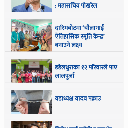
: महासचिव पोखरेल
दारिमबोटमा ‘चौलागाईं
ऐतिहासिक स्मृति केन्द्र’
बनाउने लक्ष्य
डडेलधुराका १२ परिवारले पाए
लालपुर्जा
वडाध्यक्ष यादव पक्राउ