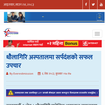
आइतवार, साउन २४, २०८३
धौलागिरि अस्पतालमा सर्पदंशको सफल
उपचार
By Everestmission
६ जेष्ठ २०८३, बुधबार ०७:१७