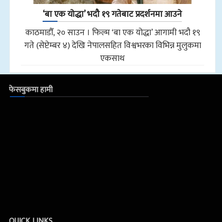
‘बा एक योद्धा’ भदौ १९ गतेबाट प्रदर्शनमा आउने
काठमाडौँ, २० साउन । फिल्म ‘बा एक योद्धा’ आगामी भदौ १९
गते (सेप्टेम्बर ४) देखि नेपालसहित विश्वभरका विभिन्न मुलुकमा
एकसाथ
फेसबुकमा हामी
QUICK LINKS