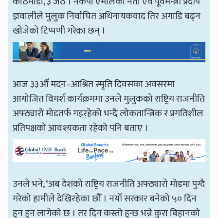
काठमाडौँ, ३ जेठ । नेकपा एमालेका नेता एवं पूर्वमन्त्री प्रदीप
ज्ञवालीले मुलुक निर्वाचित अधिनायकवाद तिर अगाडि बढ्न
खोजेको टिप्पणी गरेका छन् ।
आज ३३औँ मदन–आश्रित स्मृति दिवसका अवसरमा
आयोजित विमर्श कार्यक्रममा उनले मुलुकको राष्ट्रिय राजनीति
अफ्ठ्यारो मोडतर्फ गइरहेको भन्दै लोकतान्त्रिक र प्रगतिशील
प्रतिपक्षको आवश्यकता रहेको पनि बताए ।
उनले भने, ‘अब देशको राष्ट्रिय राजनीति अफ्ठ्यारो मोडमा पुग्दै
गरेको हामीले देखिरहेका छौँ । नयाँ सरकार बनेको ५० दिन
हुन हुन लागेको छ । तर दिन कस्तो हुन्छ भन्ने कुरा बिहानको