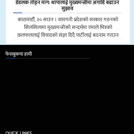
डेडलक तोड्न माग: थापालाई मुख्यमन्त्रीमा अगाडि बढाउन
सुझाव
काठमाडौँ, २० साउन । वामगती प्रदेशको सरकार गठनको
सिलसिलामा मुख्यमन्त्रीको सन्दर्भमा एमाले भित्रको
छलफललाई विवादको संज्ञा दिदै पार्टीलाई बदनाम गराउन
फेसबुकमा हामी
QUICK LINKS