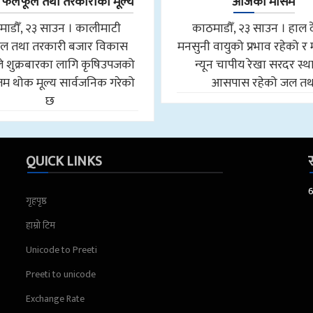
लफूल तथा तरकारीको मूल्य
आजको मौसम
ाडौँ, २३ साउन । कालीमाटी
काठमाडौँ, २३ साउन । हाल 
ल तथा तरकारी बजार विकास
मनसुनी वायुको प्रभाव रहेको 
े शुक्रबारका लागि कृषिउपजको
न्यून चापीय रेखा सरदर स्
 थोक मूल्य सार्वजनिक गरेको
आसपास रहेको जल तथ
छ
QUICK LINKS
स
गृहपृष्ठ
हाम्रो टिम
Unicode to Preeti
Preeti to unicode
Exchange Rate