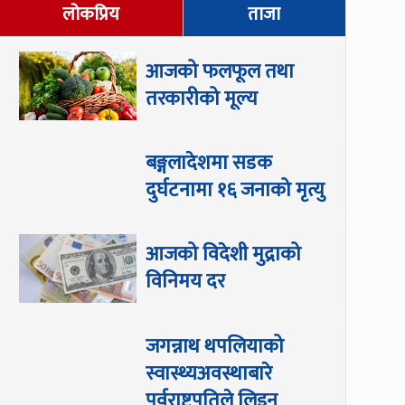
लोकप्रिय
ताजा
आजको फलफूल तथा
तरकारीको मूल्य
बङ्गलादेशमा सडक
दुर्घटनामा १६ जनाको मृत्यु
आजको विदेशी मुद्राको
विनिमय दर
जगन्नाथ थपलियाको
स्वास्थ्यअवस्थाबारे
पूर्वराष्ट्रपतिले लिइन्