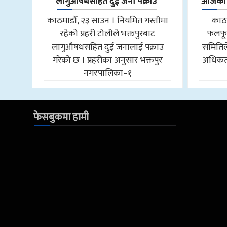
लागुऔषधसहित दुई जना पक्राउ
आजको फ
काठमाडौँ, २३ साउन । नियमित गस्तीमा
काठम
रहेको प्रहरी टोलीले भक्तपुरबाट
फलफू
लागुऔषधसहित दुई जनालाई पक्राउ
समितिल
गरेको छ । प्रहरीका अनुसार भक्तपुर
अधिकतम
नगरपालिका–१
फेसबुकमा हामी