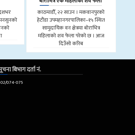
बोराभित्र एक महिलाको शव फेला
देशभर
काठमाडौँ, २२ साउन । मकवानपुरको
र मनसुनको
हेटौंडा उपमहानगरपालिका–१५ स्थित
थानको
सामुदायिक वन क्षेत्रमा बोराभित्र
ा
महिलाको शव फेला परेको छ । आज
दिउँसो करिब
ूचना बिभाग दर्ता नं.
602/074-075