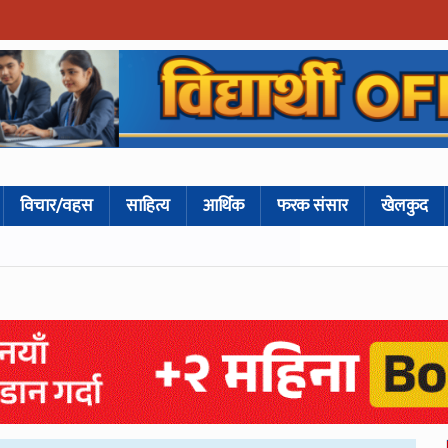
विचार/वहस
साहित्य
आर्थिक
फरक संसार
खेलकुद