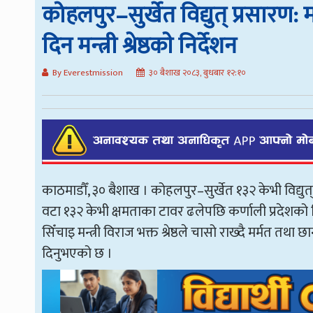
कोहलपुर–सुर्खेत विद्युत् प्रसारण:
दिन मन्त्री श्रेष्ठकाे निर्देशन
By Everestmission
३० बैशाख २०८३, बुधबार १२:१०
काठमाडौँ, ३० बैशाख । कोहलपुर–सुर्खेत १३२ केभी विद्युत् 
वटा १३२ केभी क्षमताका टावर ढलेपछि कर्णाली प्रदेशको विद
सिँचाइ मन्त्री विराज भक्त श्रेष्ठले चासो राख्दै मर्मत तथ
दिनुभएको छ ।