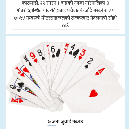
काठमाडौँ, २२ साउन । दाङको गढवा गाउँपालिका-३
गोबरडिहास्थित गोबरडिहाबाट पचैयातर्फ जाँदै गरेको रा.२ प
७०५४ नम्बरको मोटरसाइकलको ठक्करबाट पैदलयात्री सोही
ठाउँ
७ जना जुवाडे पक्राउ