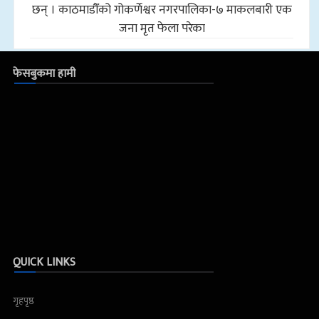
छन् । काठमाडौँको गोकर्णेश्वर नगरपालिका-७ माकलबारी एक
जना मृत फेला परेका
फेसबुकमा हामी
QUICK LINKS
गृहपृष्ठ