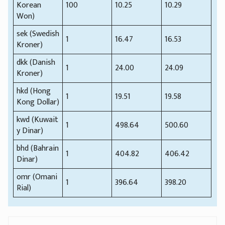
Korean
100
10.25
10.29
Won)
sek (Swedish
1
16.47
16.53
Kroner)
dkk (Danish
1
24.00
24.09
Kroner)
hkd (Hong
1
19.51
19.58
Kong Dollar)
kwd (Kuwait
1
498.64
500.60
y Dinar)
bhd (Bahrain
1
404.82
406.42
Dinar)
omr (Omani
1
396.64
398.20
Rial)