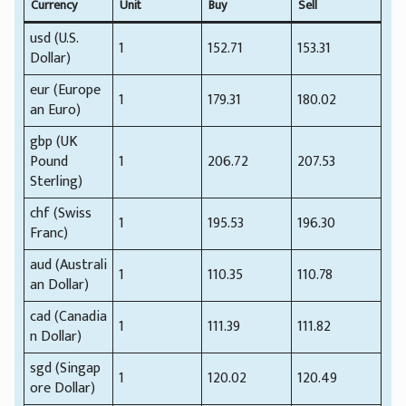
Currency
Unit
Buy
Sell
usd (U.S.
1
152.71
153.31
Dollar)
eur (Europe
1
179.31
180.02
an Euro)
gbp (UK
Pound
1
206.72
207.53
Sterling)
chf (Swiss
1
195.53
196.30
Franc)
aud (Australi
1
110.35
110.78
an Dollar)
cad (Canadia
1
111.39
111.82
n Dollar)
sgd (Singap
1
120.02
120.49
ore Dollar)