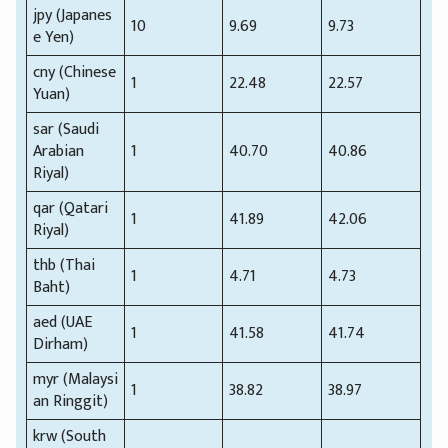
jpy (Japanes
10
9.69
9.73
e Yen)
cny (Chinese
1
22.48
22.57
Yuan)
sar (Saudi
Arabian
1
40.70
40.86
Riyal)
qar (Qatari
1
41.89
42.06
Riyal)
thb (Thai
1
4.71
4.73
Baht)
aed (UAE
1
41.58
41.74
Dirham)
myr (Malaysi
1
38.82
38.97
an Ringgit)
krw (South