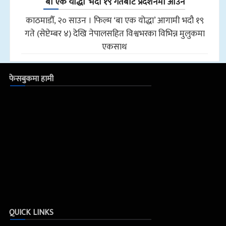
‘बा एक योद्धा’ भदौ १९ गतेबाट प्रदर्शनमा आउने
काठमाडौँ, २० साउन । फिल्म ‘बा एक योद्धा’ आगामी भदौ १९
गते (सेप्टेम्बर ४) देखि नेपालसहित विश्वभरका विभिन्न मुलुकमा
एकसाथ
फेसबुकमा हामी
QUICK LINKS