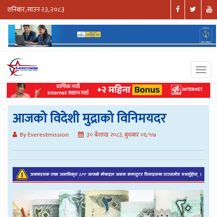
शनिबार, साउन २३, २०८३
आजको विदेशी मुद्राको विनिमयदर
By Everestmission
३० बैशाख २०८३, बुधबार ०६:५७