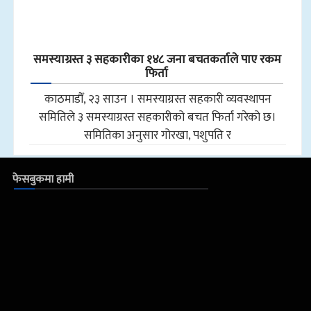
समस्याग्रस्त ३ सहकारीका १४८ जना बचतकर्ताले पाए रकम
फिर्ता
काठमाडौँ, २३ साउन । समस्याग्रस्त सहकारी व्यवस्थापन
समितिले ३ समस्याग्रस्त सहकारीको बचत फिर्ता गरेको छ।
समितिका अनुसार गोरखा, पशुपति र
फेसबुकमा हामी