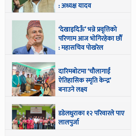
: अध्यक्ष यादव
‘देखाइदिऊँ’ भन्ने प्रवृत्तिको
परिणाम आज भोगिरहेका छौँ
: महासचिव पोखरेल
दारिमबोटमा ‘चौलागाईं
ऐतिहासिक स्मृति केन्द्र’
बनाउने लक्ष्य
डडेलधुराका १२ परिवारले पाए
लालपुर्जा