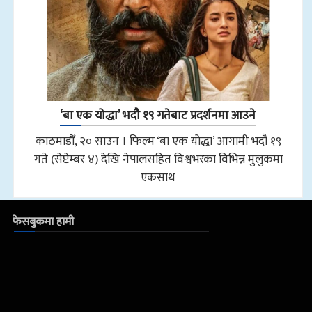
‘बा एक योद्धा’ भदौ १९ गतेबाट प्रदर्शनमा आउने
काठमाडौँ, २० साउन । फिल्म ‘बा एक योद्धा’ आगामी भदौ १९
गते (सेप्टेम्बर ४) देखि नेपालसहित विश्वभरका विभिन्न मुलुकमा
एकसाथ
फेसबुकमा हामी