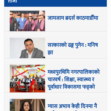
ताजा
जामजाम ब्रदर्स काठमाडौँमा
सरकारको ढङ्ग पुगेन : मनिष
झा
मध्यपुरथिमि नगरपालिकाको
चारवर्ष : शिक्षा, स्वास्थ्य र
पूर्वाधार विकासमा फड्को
ग्यास अभाव केही दिनमा नै