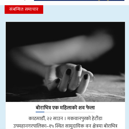
संबन्धित समाचार
बोराभित्र एक महिलाको शव फेला
काठमाडौँ, २२ साउन । मकवानपुरको हेटौंडा
उपमहानगरपालिका–१५ स्थित सामुदायिक वन क्षेत्रमा बोराभित्र