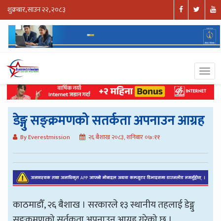
शुक्रबार, साउन २२, २०८३
डेङ्गु सङ्क्रमणको सतर्कता अपनाउन आग्रह
By Everestmission
२६ बैशाख २०८३, शनिबार ०७:११
काठमाडौँ, २६ बैशाख । सरकारले १३ स्थानीय तहलाई डेङ्गु
सङ्क्रमणको सर्तकता अपनाउन आग्रह गरेको छ ।