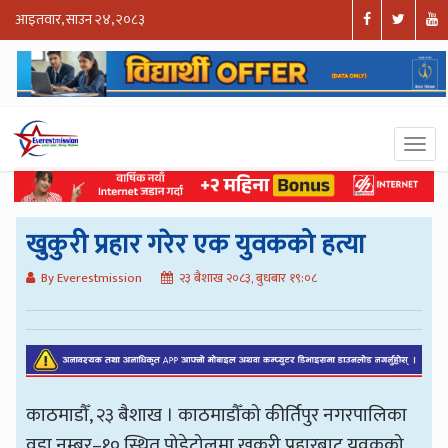
आइतवार, साउन २४, २०८३
खुकुरी प्रहार गरेर एक युवकको हत्या
By Everestmission
२३ बैशाख २०८३, बुधबार १९:०८
काठमाडौँ, २३ बैशाख । काठमाडौँको कीर्तिपुर नगरपालिका
वडा नम्बर–१० स्थित पोडेटोलमा खुकुरी प्रहारबाट युवकको