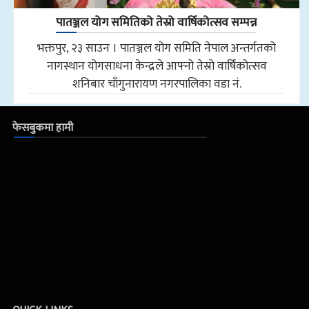
पातञ्जल योग समितिको तेस्रो वार्षिकोत्सव सम्पन्न
भक्तपुर, २३ साउन । पातञ्जल योग समिति नेपाल अन्तर्गतको
नागस्थान योगसाधना केन्द्रले आफ्नो तेस्रो वार्षिकोत्सव
शनिबार चाँगुनारायण नगरपालिका वडा नं.
फेसबुकमा हामी