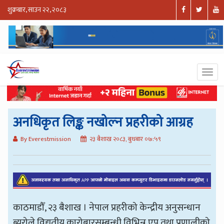
शुक्रबार, साउन २२, २०८३
अनधिकृत लिङ्क नखोल्न प्रहरीको आग्रह
By Everestmission
२३ बैशाख २०८३, बुधबार ०७:५९
काठमाडौँ, २३ बैशाख । नेपाल प्रहरीको केन्द्रीय अनुसन्धान
ब्यूरोले विद्युतीय कारोबारसम्बन्धी विभिन्न एप तथा प्रणालीको