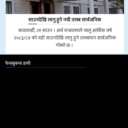
साउनदेखि लागु हुने नयाँ तलब सार्वजनिक
काठमाडौँ, २१ साउन । अर्थ मन्त्रालयले चालु आर्थिक वर्ष
२०८३/८४ को यही साउनदेखि लागु हुने तलबमान सार्वजनिक
गरेको छ ।
फेसबुकमा हामी