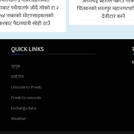
उँपालिका-३ गोबरडिहास्थित
जनालाई प्रहरीले पक्राउ गरे
बाट पचैयातर्फ जाँदै गरेको रा.२
चितवनको भरतपुर महानगरपा
५४ नम्बरको मोटरसाइकलको
देवीटार बस्ने
करबाट पैदलयात्री सोही ठाउँ
QUICK LINKS
स
गृहपृष्ठ
हाम्रो टिम
Unicode to Preeti
Preeti to unicode
Exchange Rate
Weather