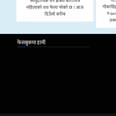
गा
सामुदायिक वन क्षेत्रमा बोराभित्र
गोबरडिहा
महिलाको शव फेला परेको छ । आज
प ७०
दिउँसो करिब
ठक्
फेसबुकमा हामी