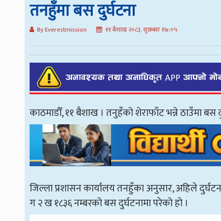
तनहुँमा बस दुर्घटना
By Everestmission
११ बैशाख २०८३, शुक्रबार १७:०५
काठमाडौँ, ११ बैशाख । तनुहँको शेराफाँट भन्ने ठाउँमा बस 
जिल्ला प्रशासन कार्यालय तनहुँका अनुसार, अहिले दुर्घटन
ग २ ख १८३६ नम्बरको बस दुर्घटनामा परेको हो ।