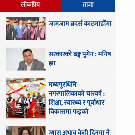
लोकप्रिय
ताजा
जामजाम ब्रदर्स काठमाडौँमा
सरकारको ढङ्ग पुगेन : मनिष
झा
मध्यपुरथिमि
नगरपालिकाको चारवर्ष :
शिक्षा, स्वास्थ्य र पूर्वाधार
विकासमा फड्को
ग्यास अभाव केही दिनमा नै