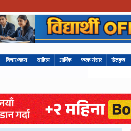
विचार/वहस
साहित्य
आर्थिक
फरक संसार
खेलकुद