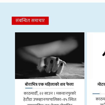
संबन्धित समाचार
बोराभित्र एक महिलाको शव फेला
मोट
काठमाडौँ, २२ साउन । मकवानपुरको
काठमा
हेटौंडा उपमहानगरपालिका–१५ स्थित