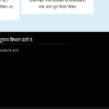
को छ ।
गोकर्णेश्वर नगरपालिका-७ माकलबारी
लिका-२९
एक जना मृत फेला परेका
ूचना बिभाग दर्ता नं.
602/074-075