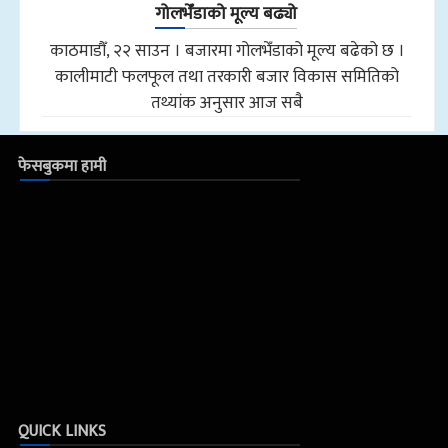
गोलभेँडाको मूल्य बढ्यो
काठमाडौँ, २२ साउन । बजारमा गोलभेँडाको मूल्य बढेको छ ।
कालीमाटी फलफूल तथा तरकारी बजार विकास समितिको
तथ्यांक अनुसार आज सबै
फेसबुकमा हामी
QUICK LINKS