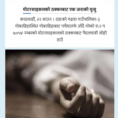
मोटरसाइकलको ठक्करबाट एक जनाको मृत्यु
काठमाडौँ, २२ साउन । दाङको गढवा गाउँपालिका-३
गोबरडिहास्थित गोबरडिहाबाट पचैयातर्फ जाँदै गरेको रा.२ प
७०५४ नम्बरको मोटरसाइकलको ठक्करबाट पैदलयात्री सोही
ठाउँ