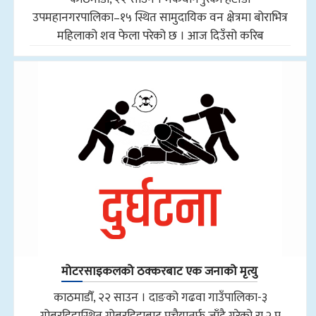
उपमहानगरपालिका–१५ स्थित सामुदायिक वन क्षेत्रमा बोराभित्र
महिलाको शव फेला परेको छ । आज दिउँसो करिब
मोटरसाइकलको ठक्करबाट एक जनाको मृत्यु
काठमाडौँ, २२ साउन । दाङको गढवा गाउँपालिका-३
गोबरडिहास्थित गोबरडिहाबाट पचैयातर्फ जाँदै गरेको रा.२ प