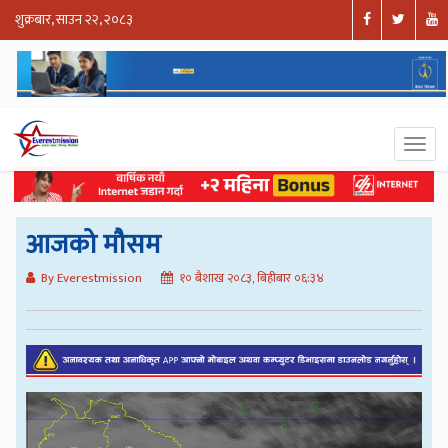
शुक्रबार, साउन २२, २०८३
आजको मौसम
By Everestmission
१० बैशाख २०८३, बिहीबार ०६:३४