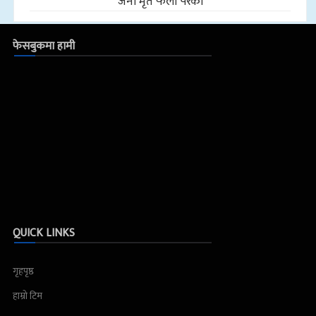
जना मृत फेला परेका
फेसबुकमा हामी
QUICK LINKS
गृहपृष्ठ
हाम्रो टिम