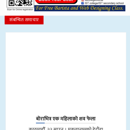
संबन्धित समाचार
बोराभित्र एक महिलाको शव फेला
काठमाडौँ, २२ साउन । मकवानपुरको हेटौंडा