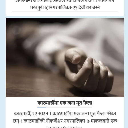
अवस्थामा ७ जनालाई प्रहरीले पक्राउ गरेको छ । चितवनको
भरतपुर महानगरपालिका-२९ देवीटार बस्ने
काठमाडौँमा एक जना मृत फेला
काठमाडौँ, २२ साउन । काठमाडौँमा एक जना मृत फेला परेका
छन् । काठमाडौँको गोकर्णेश्वर नगरपालिका-७ माकलबारी एक